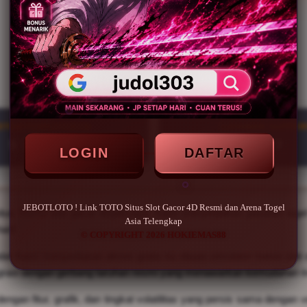
OTO Slot Gacor Terpercay
Terpopuler
ISTEM PEMBAYARAN
LAYANAN SUPPOR
5 Metode
24/7
LOGIN
DAFTAR
JEBOTLOTO ! Link TOTO Situs Slot Gacor 4D Resmi dan Arena Togel
 situs TOTO slot gacor terpercaya. Kami menyediakan pasaran toge
Asia Telengkap
ari!
© COPYRIGHT 2026 HOKIEMAS88
 Kami menyediakan akses gratis ke ribuan simulator mesin slot onl
ntegrasi dengan gerbang taruhan resmi yang menawarkan kemudahan tr
dengan fitur, grafik, dan tingkat volatilitas yang persis sama denga