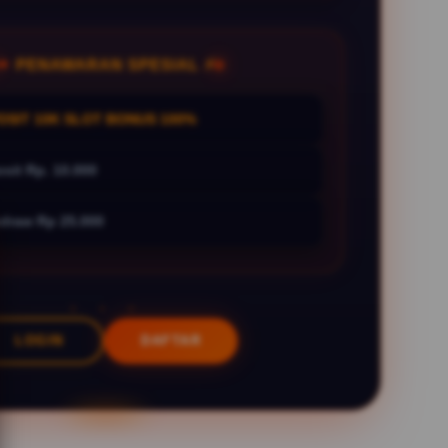
PENAWARAN SPESIAL
SIT 10K SLOT BONUS 100%
sit Rp. 10.000
hdraw Rp 25.000
LOGIN
DAFTAR