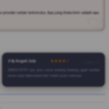
sa provider seluler terkemuka. Apa yang Anda kirim adalah apa
Angeli Jule
★★★★☆
2026-07-14
JEBOLTOTO nya seru cuma loading kadang agak lambat
saran saya dipercepat biar makin puas mainnya