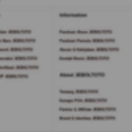
Information
mber JEBOLTOTO
Panduan Akses JEBOLTOTO
un Baru JEBOLTOTO
Panduan Pemula JEBOLTOTO
sword JEBOLTOTO
Aturan & Kebijakan JEBOLTOTO
ransaksi JEBOLTOTO
Kontak Resmi JEBOLTOTO
erifikasi JEBOLTOTO
About JEBOLTOTO
VIP JEBOLTOTO
Tentang JEBOLTOTO
Kenapa Pilih JEBOLTOTO
Partner & Affiliate JEBOLTOTO
Brand & Identitas JEBOLTOTO