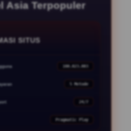
l Asia Terpopuler
MASI SITUS
ngguna
100.023.003
ayaran
5 Metode
ort
24/7
Pragmatic Play