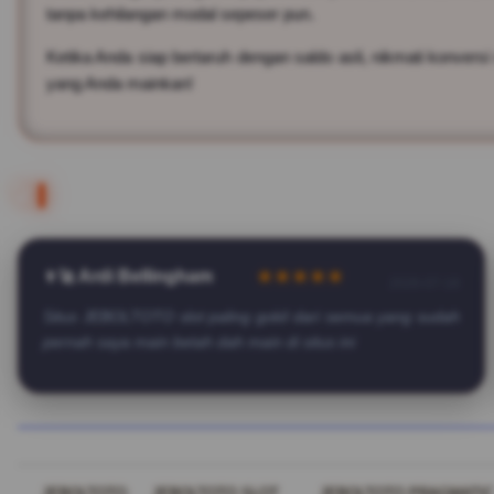
tanpa kehilangan modal sepeser pun.
Ketika Anda siap bertaruh dengan saldo asli, nikmati konvers
yang Anda mainkan!
ULASAN TERBARU KOMUNITAS 
Ardi Bellingham
★★★★★
2026-07-18
Situs JEBOLTOTO slot paling gokil dari semua yang sudah
pernah saya main betah dah main di situs ini
JEBOLTOTO
JEBOLTOTO SLOT
JEBOLTOTO PRAGMATI