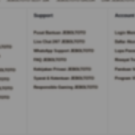
Support
Account
Pusat Bantuan JEBOLTOTO
Login Me
Live Chat 24/7 JEBOLTOTO
Daftar Ak
OLTOTO
WhatsApp Support JEBOLTOTO
Lupa Pas
k
FAQ JEBOLTOTO
Riwayat T
Kebijakan Privasi JEBOLTOTO
Panduan V
BOLTOTO
Syarat & Ketentuan JEBOLTOTO
Program 
LTOTO
Responsible Gaming JEBOLTOTO
OLTOTO
LTOTO