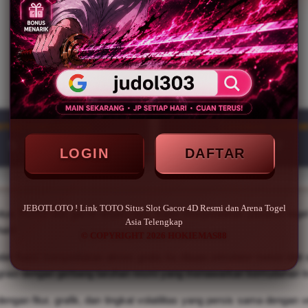
OTO Slot Gacor Terpercay
Terpopuler
ISTEM PEMBAYARAN
LAYANAN SUPPOR
5 Metode
24/7
LOGIN
DAFTAR
JEBOTLOTO ! Link TOTO Situs Slot Gacor 4D Resmi dan Arena Togel
 situs TOTO slot gacor terpercaya. Kami menyediakan pasaran toge
Asia Telengkap
ari!
© COPYRIGHT 2026 HOKIEMAS88
 Kami menyediakan akses gratis ke ribuan simulator mesin slot onl
ntegrasi dengan gerbang taruhan resmi yang menawarkan kemudahan tr
dengan fitur, grafik, dan tingkat volatilitas yang persis sama denga