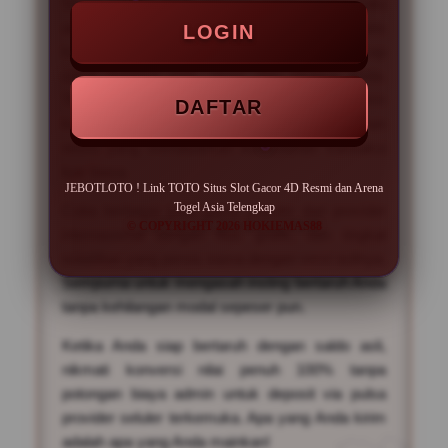
SLOT DEMO hadir sebagai solusi cerdas satu
atap untuk Anda! Kami menyediakan akses gratis
LOGIN
ke ribuan simulator mesin slot online terlengkap
untuk menguji pola, ritme, dan strategi Anda.
Tidak hanya sebagai tempat latihan, platform
DAFTAR
kami juga terintegrasi dengan gerbang taruhan
resmi yang menawarkan kemudahan transaksi
luar biasa.
JEBOTLOTO ! Link TOTO Situs Slot Gacor 4D Resmi dan Arena
Togel Asia Telengkap
Coba berbagai judul game populer dari provider
© COPYRIGHT 2026 HOKIEMAS88
internasional dengan fitur, grafik, dan tingkat
volatilitas yang persis sama dengan versi aslinya.
Sempurna untuk mengasah insting bertaruh Anda
tanpa kehilangan modal sepeser pun.
Ketika Anda siap bertaruh dengan saldo asli,
nikmati konversi nilai penuh 100% tanpa
potongan biaya admin untuk deposit via pulsa
provider seluler terkemuka. Apa yang Anda kirim
adalah apa yang Anda mainkan!