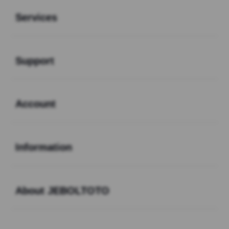
Buka
Services
Buka
Support
Buka
Account
Buka
Information
Buka
About JEBOLTOTO