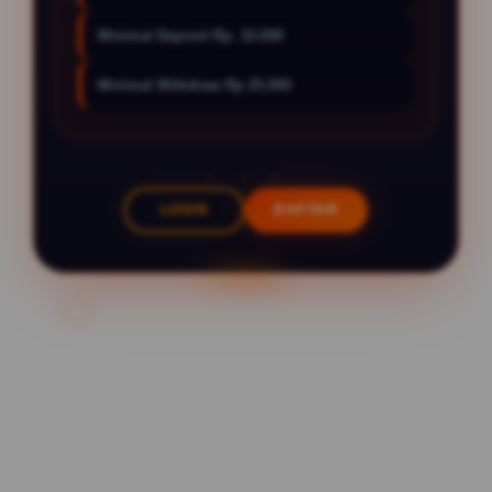
Minimal Deposit Rp. 10.000
Minimal Withdraw Rp 25.000
LOGIN
DAFTAR
Layer Popup Close
JEBOLTOTO: Link Situ
TOTO Slot Gacor Terpercaya
dan Bandar Togel Asia
Terpopuler