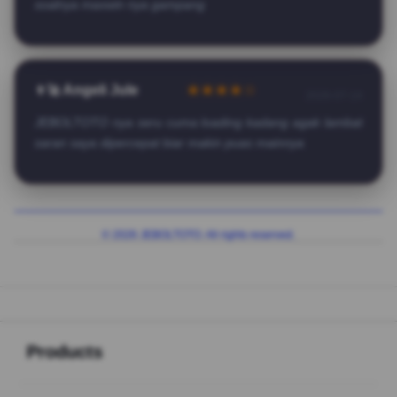
soalnya maxwin nya gampang
Angeli Jule
★★★★☆
2026-07-14
JEBOLTOTO nya seru cuma loading kadang agak lambat
saran saya dipercepat biar makin puas mainnya
© 2026 JEBOLTOTO. All rights reserved.
Buka
Footer Navigation
Products