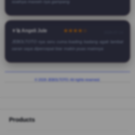
soalnya maxwin nya gampang
Angeli Jule
★★★★☆
2026-07-14
JEBOLTOTO nya seru cuma loading kadang agak lambat
saran saya dipercepat biar makin puas mainnya
© 2026 JEBOLTOTO. All rights reserved.
Buka
Footer Navigation
Products