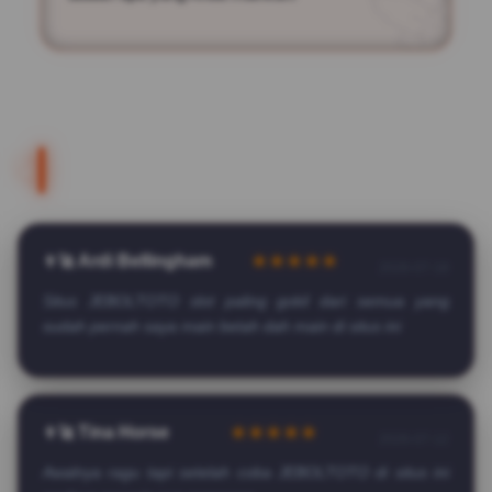
ULASAN TERBARU KOMUNITAS
JEBOLTOTO
Ardi Bellingham
★★★★★
2026-07-18
Situs JEBOLTOTO slot paling gokil dari semua yang
sudah pernah saya main betah dah main di situs ini
Tina Horse
★★★★★
2026-07-12
Awalnya ragu tapi setelah coba JEBOLTOTO di situs ini