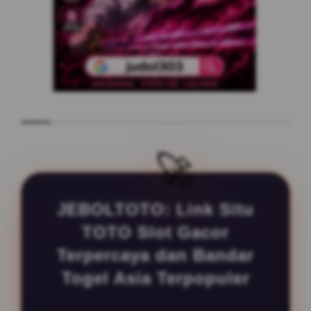
JEBOLTOTO: Link Situ
TOTO Slot Gacor
Terpercaya dan Bandar
Togel Asia Terpopuler