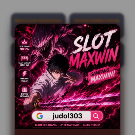
PENILAIAN PENGGUNA
SISTEM PEMBAYARAN
120.123.003
5 Metode
LAYANAN SUPPORT
SISTEM
24/7
Pragmatic Play
JEBOLTOTO
adalah bandar togel Asia terpopuler
dan link situs TOTO slot gacor terpercaya. Kami
menyediakan pasaran togel resmi terlengkap,
game slot online gampang menang, serta
transaksi aman dengan layanan online 24 jam
nonstop setiap hari!