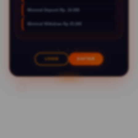
Minimal Deposit Rp. 10.000
Minimal Withdraw Rp 25.000
LOGIN
DAFTAR
Layer Popup Close
JEBOLTOTO: Link Situ
TOTO Slot Gacor Terpercaya
dan Bandar Togel Asia
Terpopuler