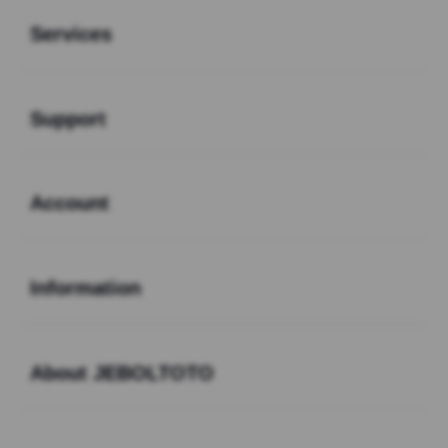
Buka
Services
Buka
Support
Buka
Account
Buka
Information
Buka
About JEBOLTOTO