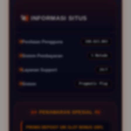
INFORMASI SITUS
Penilaian Pengguna
100.023.003
Sistem Pembayaran
5 Metode
Layanan Support
24/7
Sistem
Pragmatic Play
PENAWARAN SPESIAL
PROMO DEPOSIT 10K SLOT BONUS 100%