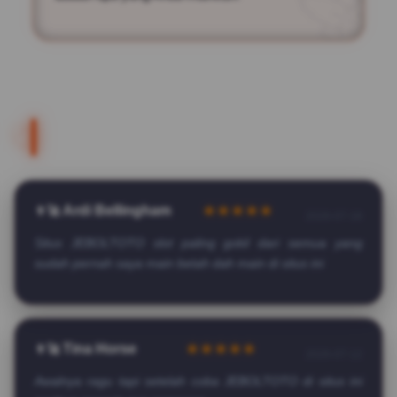
ULASAN TERBARU KOMUNITAS
JEBOLTOTO
Ardi Bellingham
★★★★★
2026-07-18
Situs JEBOLTOTO slot paling gokil dari semua yang
sudah pernah saya main betah dah main di situs ini
Tina Horse
★★★★★
2026-07-12
Awalnya ragu tapi setelah coba JEBOLTOTO di situs ini