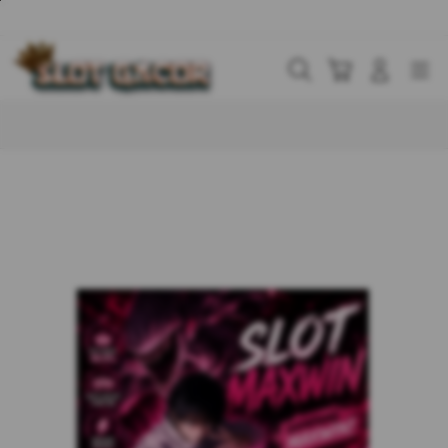
Skip
to
content
Cari
Troli
Login
Navigation
Buka Info Lebih Lanjut