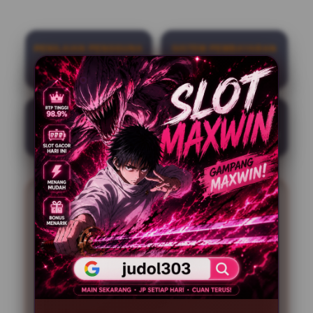
PENILAIAN PENGGUNA
SISTEM PEMBAYARAN
120.123.003
5 Metode
LAYANAN SUPPORT
SISTEM
24/7
Pragmatic Play
JEBOLTOTO
adalah bandar togel Asia terpopuler
dan link situs TOTO slot gacor terpercaya. Kami
menyediakan pasaran togel resmi terlengkap,
game slot online gampang menang, serta
transaksi aman dengan layanan online 24 jam
nonstop setiap hari!