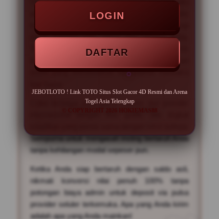
SLOT DEMO hadir sebagai solusi cerdas satu
atap untuk Anda! Kami menyediakan akses gratis
LOGIN
ke ribuan simulator mesin slot online terlengkap
untuk menguji pola, ritme, dan strategi Anda.
Tidak hanya sebagai tempat latihan, platform
DAFTAR
kami juga terintegrasi dengan gerbang taruhan
resmi yang menawarkan kemudahan transaksi
luar biasa.
JEBOTLOTO ! Link TOTO Situs Slot Gacor 4D Resmi dan Arena
Togel Asia Telengkap
Coba berbagai judul game populer dari provider
© COPYRIGHT 2026 HOKIEMAS88
internasional dengan fitur, grafik, dan tingkat
volatilitas yang persis sama dengan versi aslinya.
Sempurna untuk mengasah insting bertaruh Anda
tanpa kehilangan modal sepeser pun.
Ketika Anda siap bertaruh dengan saldo asli,
nikmati konversi nilai penuh 100% tanpa
potongan biaya admin untuk deposit via pulsa
provider seluler terkemuka. Apa yang Anda kirim
adalah apa yang Anda mainkan!