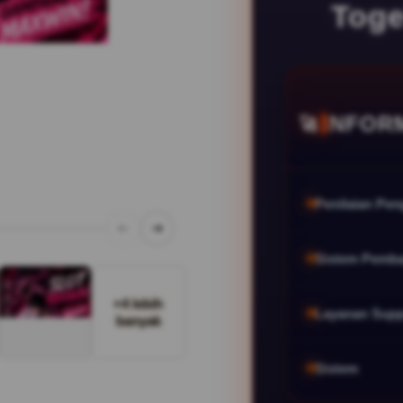
Toge
INFOR
Penilaian Pe
Sebelumnya
Berikutnya
Sistem Pemb
+4 lebih
Layanan Supp
banyak
Sistem