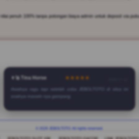
i nilai penuh 100% tanpa potongan biaya admin untuk deposit via pul
JEBOLTOTO
Tina Horse
★★★★★
2026-07-12
Awalnya ragu tapi setelah coba JEBOLTOTO di situs ini
soalnya maxwin nya gampang
© 2026 JEBOLTOTO. All rights reserved.
C
JEBOLTOTO SLOT 10K
JEBOLTOTO GACOR
LINK JEBOLTOTO