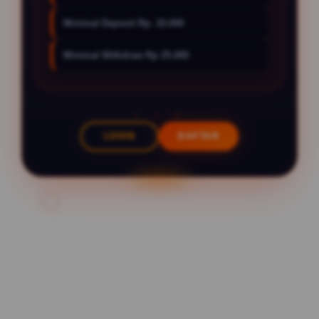
Minimal Deposit Rp. 10.000
Minimal Withdraw Rp 25.000
LOGIN
DAFTAR
Layer Popup Close
JEBOLTOTO: Link Situ
TOTO Slot Gacor Terpercaya
dan Bandar Togel Asia
Terpopuler