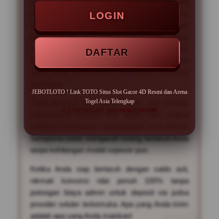
SLOT DEMO hadir sebagai solusi cerdas satu
atap untuk Anda! Kami menyediakan akses gratis
LOGIN
ke ribuan simulator mesin slot online terlengkap
untuk menguji pola, ritme, dan strategi Anda.
Tidak hanya sebagai tempat latihan, platform
DAFTAR
kami juga terintegrasi dengan gerbang taruhan
resmi yang menawarkan kemudahan transaksi
luar biasa.
JEBOTLOTO ! Link TOTO Situs Slot Gacor 4D Resmi dan Arena
Togel Asia Telengkap
Coba berbagai judul game populer dari provider
© COPYRIGHT 2026 HOKIEMAS88
internasional dengan fitur, grafik, dan tingkat
volatilitas yang persis sama dengan versi aslinya.
Sempurna untuk mengasah insting bertaruh Anda
tanpa kehilangan modal sepeser pun.
Ketika Anda siap bertaruh dengan saldo asli,
nikmati konversi nilai penuh 100% tanpa
potongan biaya admin untuk deposit via pulsa
provider seluler terkemuka. Apa yang Anda kirim
adalah apa yang Anda mainkan!