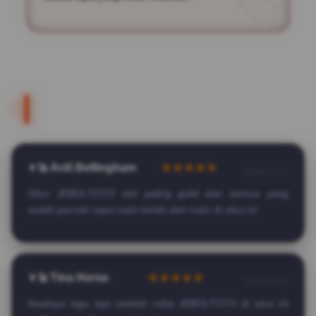
ULASAN TERBARU KOMUNITAS
JEBOLTOTO
Ardi Bellingham
★★★★★
2026-07-18
Situs JEBOLTOTO slot paling gokil dari semua yang
sudah pernah saya main betah dah main di situs ini
Tina Horse
★★★★★
2026-07-12
Awalnya ragu tapi setelah coba JEBOLTOTO di situs ini