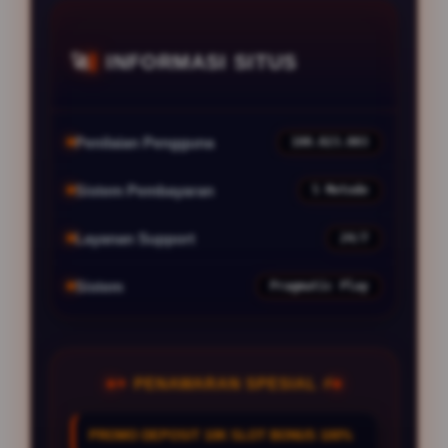
INFORMASI SITUS
Penilaian Pengguna
100.023.003
Sistem Pembayaran
5 Metode
Layanan Support
24/7
Sistem
Pragmatic Play
PENAWARAN SPESIAL
PROMO DEPOSIT 10K SLOT BONUS 100%