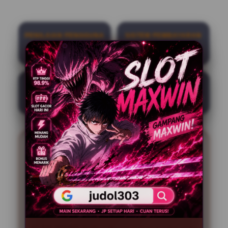
PENILAIAN PENGGUNA
SISTEM PEMBAYARAN
120.123.003
5 Metode
LAYANAN SUPPORT
SISTEM
24/7
Pragmatic Play
JEBOLTOTO
adalah bandar togel Asia terpopuler
dan link situs TOTO slot gacor terpercaya. Kami
menyediakan pasaran togel resmi terlengkap,
game slot online gampang menang, serta
transaksi aman dengan layanan online 24 jam
nonstop setiap hari!