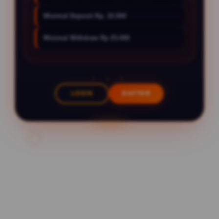
Minimal Deposit Rp. 10.000
Minimal Withdraw Rp 25.000
LOGIN
DAFTAR
Layer Popup Close
JEBOLTOTO: Link Situ
TOTO Slot Gacor Terpercaya
dan Bandar Togel Asia
Terpopuler