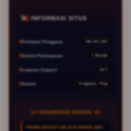
INFORMASI SITUS
Penilaian Pengguna
100.023.003
Sistem Pembayaran
5 Metode
Layanan Support
24/7
Sistem
Pragmatic Play
PENAWARAN SPESIAL
PROMO DEPOSIT 10K SLOT BONUS 100%