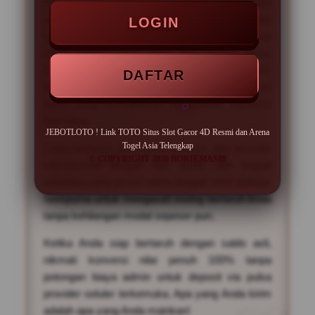
SLOT DEMO hadir sebagai solusi cerdas satu
atap untuk Anda! Kami menyediakan akses gratis
LOGIN
ke ribuan simulator mesin slot online terlengkap
untuk menguji pola, ritme, dan strategi Anda.
Tidak hanya sebagai tempat latihan, platform
DAFTAR
kami juga terintegrasi dengan gerbang taruhan
resmi yang menawarkan kemudahan transaksi
luar biasa.
JEBOTLOTO ! Link TOTO Situs Slot Gacor 4D Resmi dan Arena
Togel Asia Telengkap
Coba berbagai judul game populer dari provider
© COPYRIGHT 2026 HOKIEMAS88
internasional dengan fitur, grafik, dan tingkat
volatilitas yang persis sama dengan versi aslinya.
Sempurna untuk mengasah insting bertaruh Anda
tanpa kehilangan modal sepeser pun.
Ketika Anda siap bertaruh dengan saldo asli,
nikmati konversi nilai penuh 100% tanpa
potongan biaya admin untuk deposit via pulsa
provider seluler terkemuka. Apa yang Anda kirim
adalah apa yang Anda mainkan!