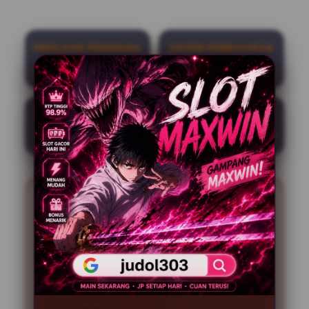
PENILAIAN PENGGUNA
SISTEM PEMBAYARAN
120.123.003
5 Metode
LAYANAN SUPPORT
SISTEM
24/7
Pragmatic Play
JEBOLTOTO
adalah bandar togel Asia terpopuler
dan link situs TOTO slot gacor terpercaya. Kami
menyediakan pasaran togel resmi terlengkap,
game slot online gampang menang, serta
transaksi aman dengan layanan online 24 jam
nonstop setiap hari!