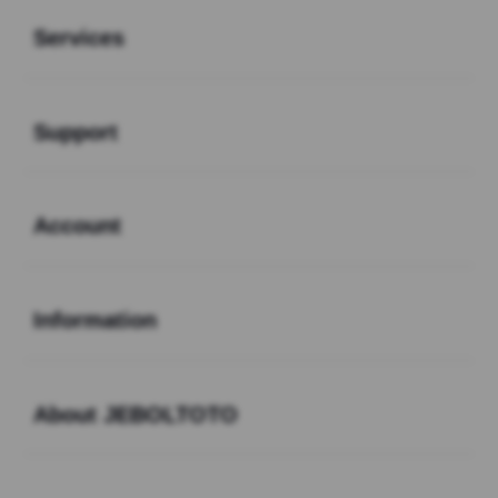
Buka
Services
Buka
Support
Buka
Account
Buka
Information
Buka
About JEBOLTOTO