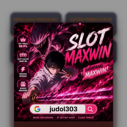
PENILAIAN PENGGUNA
SISTEM PEMBAYARAN
120.123.003
5 Metode
LAYANAN SUPPORT
SISTEM
24/7
Pragmatic Play
JEBOLTOTO
adalah bandar togel Asia terpopuler
dan link situs TOTO slot gacor terpercaya. Kami
menyediakan pasaran togel resmi terlengkap,
game slot online gampang menang, serta
transaksi aman dengan layanan online 24 jam
nonstop setiap hari!