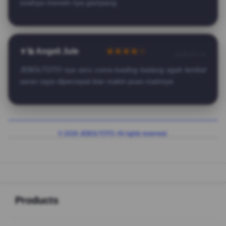
soalnya maxwin nya gampang
Angeli Jule
★★★★☆
2026-07-14
JEBOLTOTO nya seru cuma loading kadang agak lambat
saran saya dipercepat biar makin puas mainnya
© 2026 JEBOLTOTO. All rights reserved.
Buka
Footer Navigation
Products