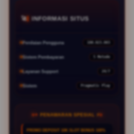
INFORMASI SITUS
Penilaian Pengguna
100.023.003
Sistem Pembayaran
5 Metode
Layanan Support
24/7
Sistem
Pragmatic Play
PENAWARAN SPESIAL
PROMO DEPOSIT 10K SLOT BONUS 100%