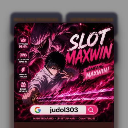
PENILAIAN PENGGUNA
SISTEM PEMBAYARAN
120.123.003
5 Metode
LAYANAN SUPPORT
SISTEM
24/7
Pragmatic Play
JEBOLTOTO
adalah bandar togel Asia terpopuler
dan link situs TOTO slot gacor terpercaya. Kami
menyediakan pasaran togel resmi terlengkap,
game slot online gampang menang, serta
transaksi aman dengan layanan online 24 jam
nonstop setiap hari!