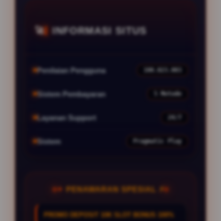
INFORMASI SITUS
Penilaian Pengguna
100.023.003
Sistem Pembayaran
5 Metode
Layanan Support
24/7
Sistem
Pragmatic Play
PENAWARAN SPESIAL
PROMO DEPOSIT 10K SLOT BONUS 100%