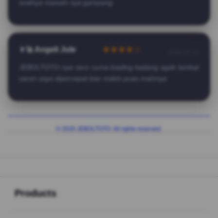
soalnya maxwin nya gampang
Angeli Jule
★★★★☆
2026-07-14
JEBOLTOTO nya seru cuma loading kadang agak lambat
saran saya dipercepat biar makin puas mainnya
© 2026 JEBOLTOTO. All rights reserved.
Buka
Footer Navigation
Products