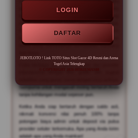
SLOT DEMO hadir sebagai solusi cerdas satu
atap untuk Anda! Kami menyediakan akses gratis
LOGIN
ke ribuan simulator mesin slot online terlengkap
untuk menguji pola, ritme, dan strategi Anda.
Tidak hanya sebagai tempat latihan, platform
DAFTAR
kami juga terintegrasi dengan gerbang taruhan
resmi yang menawarkan kemudahan transaksi
luar biasa.
JEBOTLOTO ! Link TOTO Situs Slot Gacor 4D Resmi dan Arena
Togel Asia Telengkap
Coba berbagai judul game populer dari provider
© COPYRIGHT 2026 HOKIEMAS88
internasional dengan fitur, grafik, dan tingkat
volatilitas yang persis sama dengan versi aslinya.
Sempurna untuk mengasah insting bertaruh Anda
tanpa kehilangan modal sepeser pun.
Ketika Anda siap bertaruh dengan saldo asli,
nikmati konversi nilai penuh 100% tanpa
potongan biaya admin untuk deposit via pulsa
provider seluler terkemuka. Apa yang Anda kirim
adalah apa yang Anda mainkan!