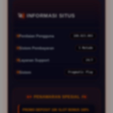
INFORMASI SITUS
Penilaian Pengguna
100.023.003
Sistem Pembayaran
5 Metode
Layanan Support
24/7
Sistem
Pragmatic Play
PENAWARAN SPESIAL
PROMO DEPOSIT 10K SLOT BONUS 100%