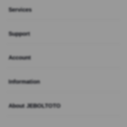
Buka
Services
Buka
Support
Buka
Account
Buka
Information
Buka
About JEBOLTOTO