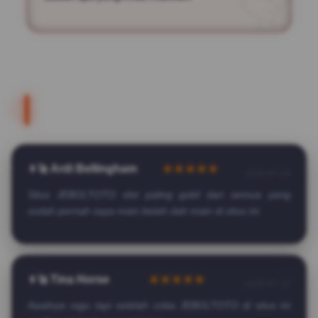
ULASAN TERBARU KOMUNITAS
JEBOLTOTO
Ardi Bellingham
★★★★★
2026-07-18
Situs JEBOLTOTO slot paling gokil dari semua yang
sudah pernah saya main betah dah main di situs ini
Tina Horse
★★★★★
2026-07-12
Awalnya ragu tapi setelah coba JEBOLTOTO di situs ini