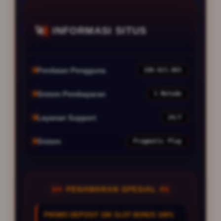
INFORMASI SITUS
Penilaian Pengguna
100.023.003
Sistem Pembayaran
5 Metode
Layanan Support
24/7
Sistem
Pragmatic Play
PENAWARAN SPESIAL
PROMO DEPOSIT 10K SLOT BONUS 100%