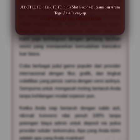
SLOT DEMO hadir sebagai solusi cerdas satu
JEBOTLOTO ! Link TOTO Situs Slot Gacor 4D Resmi dan Arena
atap untuk Anda! Kami menyediakan akses gratis
Togel Asia Telengkap
ke ribuan simulator mesin slot online terlengkap
© COPYRIGHT 2026 HOKIEMAS88
untuk menguji pola, ritme, dan strategi Anda.
Tidak hanya sebagai tempat latihan, platform
kami juga terintegrasi dengan gerbang taruhan
resmi yang menawarkan kemudahan transaksi
luar biasa.
Coba berbagai judul game populer dari provider
internasional dengan fitur, grafik, dan tingkat
volatilitas yang persis sama dengan versi aslinya.
Sempurna untuk mengasah insting bertaruh Anda
tanpa kehilangan modal sepeser pun.
Ketika Anda siap bertaruh dengan saldo asli,
nikmati konversi nilai penuh 100% tanpa
potongan biaya admin untuk deposit via pulsa
provider seluler terkemuka. Apa yang Anda kirim
adalah apa yang Anda mainkan!