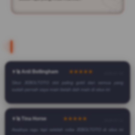
ULASAN TERBARU KOMUNITAS
JEBOLTOTO
Ardi Bellingham
★★★★★
2026-07-18
Situs JEBOLTOTO slot paling gokil dari semua yang
sudah pernah saya main betah dah main di situs ini
Tina Horse
★★★★★
2026-07-12
Awalnya ragu tapi setelah coba JEBOLTOTO di situs ini