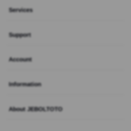
Buka
Services
Buka
Support
Buka
Account
Buka
Information
Buka
About JEBOLTOTO