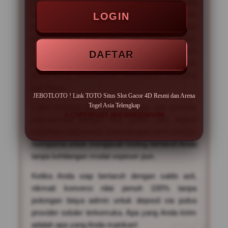
SLOT DEMO hadir sebagai solusi cerdas satu
atap untuk Anda! Kami menyediakan akses gratis
LOGIN
ke ribuan simulator mesin slot online terlengkap
untuk menguji pola, ritme, dan strategi Anda.
Tidak hanya sebagai tempat latihan, platform
DAFTAR
kami juga terintegrasi dengan gerbang taruhan
resmi yang menawarkan kemudahan transaksi
luar biasa.
JEBOTLOTO ! Link TOTO Situs Slot Gacor 4D Resmi dan Arena
Togel Asia Telengkap
Coba berbagai judul game populer dari provider
© COPYRIGHT 2026 HOKIEMAS88
internasional dengan fitur, grafik, dan tingkat
volatilitas yang persis sama dengan versi aslinya.
Sempurna untuk mengasah insting bertaruh Anda
tanpa kehilangan modal sepeser pun.
Ketika Anda siap bertaruh dengan saldo asli,
nikmati konversi nilai penuh 100% tanpa
potongan biaya admin untuk deposit via pulsa
provider seluler terkemuka. Apa yang Anda kirim
adalah apa yang Anda mainkan!