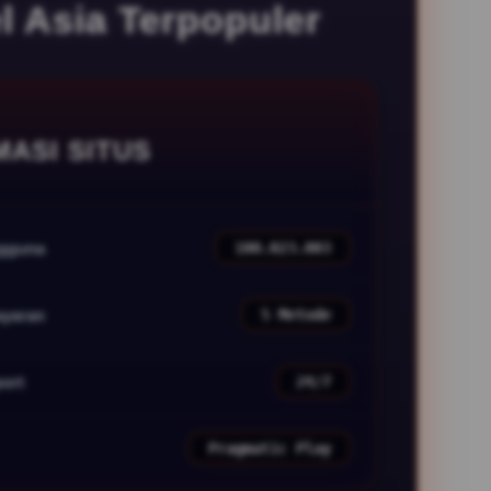
l Asia Terpopuler
MASI SITUS
ngguna
100.023.003
ayaran
5 Metode
ort
24/7
Pragmatic Play