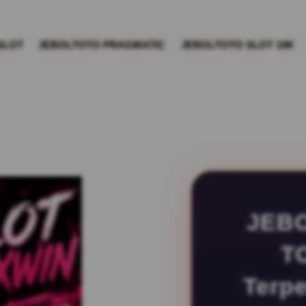
SLOT
JEBOLTOTO PRAGMATIC
JEBOLTOTO SLOT 10K
JEBO
T
Terp