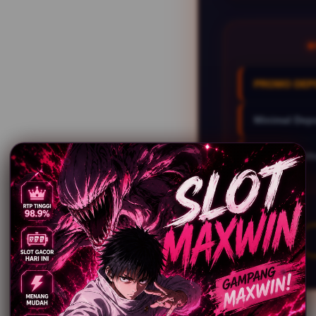
PROMO DEPO
Minimal Depo
Minimal Wit