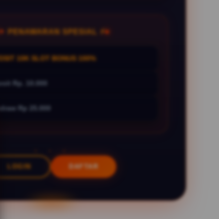
PENAWARAN SPESIAL
SIT 10K SLOT BONUS 100%
sit Rp. 10.000
hdraw Rp 25.000
LOGIN
DAFTAR