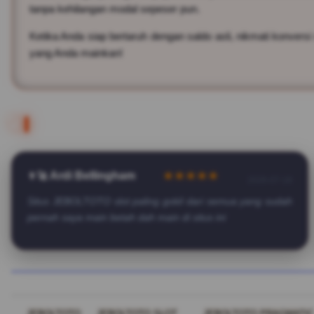
tanpa kehilangan modal sepeser pun.
Ketika Anda siap bertaruh dengan saldo asli, nikmati konvers
yang Anda mainkan!
ULASAN TERBARU KOMUNITAS 
Ardi Bellingham
★★★★★
2026-07-18
Situs JEBOLTOTO slot paling gokil dari semua yang sudah
pernah saya main betah dah main di situs ini
JEBOLTOTO
JEBOLTOTO SLOT
JEBOLTOTO PRAGMATI