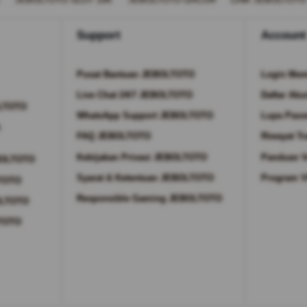
Support
Account
Pusat Bantuan JEBOLTOTO
Login Me
Live Chat 24/7 JEBOLTOTO
Daftar Ak
OLTOTO
WhatsApp Support JEBOLTOTO
Lupa Pas
k
FAQ JEBOLTOTO
Riwayat T
Kebijakan Privasi JEBOLTOTO
Panduan V
BOLTOTO
Syarat & Ketentuan JEBOLTOTO
Program 
LTOTO
Responsible Gaming JEBOLTOTO
OLTOTO
LTOTO