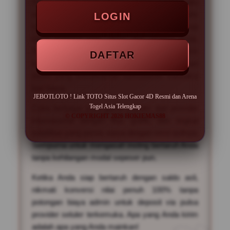
SLOT DEMO hadir sebagai solusi cerdas satu
atap untuk Anda! Kami menyediakan akses gratis
LOGIN
ke ribuan simulator mesin slot online terlengkap
untuk menguji pola, ritme, dan strategi Anda.
Tidak hanya sebagai tempat latihan, platform
DAFTAR
kami juga terintegrasi dengan gerbang taruhan
resmi yang menawarkan kemudahan transaksi
luar biasa.
JEBOTLOTO ! Link TOTO Situs Slot Gacor 4D Resmi dan Arena
Togel Asia Telengkap
Coba berbagai judul game populer dari provider
© COPYRIGHT 2026 HOKIEMAS88
internasional dengan fitur, grafik, dan tingkat
volatilitas yang persis sama dengan versi aslinya.
Sempurna untuk mengasah insting bertaruh Anda
tanpa kehilangan modal sepeser pun.
Ketika Anda siap bertaruh dengan saldo asli,
nikmati konversi nilai penuh 100% tanpa
potongan biaya admin untuk deposit via pulsa
provider seluler terkemuka. Apa yang Anda kirim
adalah apa yang Anda mainkan!