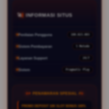
INFORMASI SITUS
Penilaian Pengguna
100.023.003
Sistem Pembayaran
5 Metode
Layanan Support
24/7
Sistem
Pragmatic Play
PENAWARAN SPESIAL
PROMO DEPOSIT 10K SLOT BONUS 100%