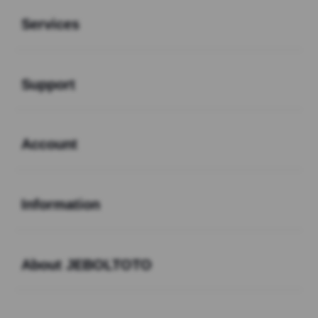
Buka
Services
Buka
Support
Buka
Account
Buka
Information
Buka
About JEBOLTOTO