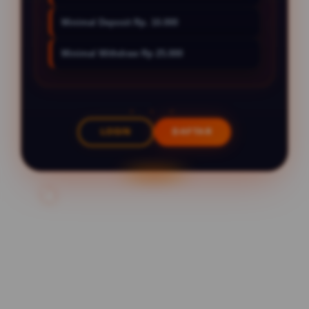
Minimal Deposit Rp. 10.000
Minimal Withdraw Rp 25.000
LOGIN
DAFTAR
Layer Popup Close
JEBOLTOTO: Link Situ
TOTO Slot Gacor Terpercaya
dan Bandar Togel Asia
Terpopuler