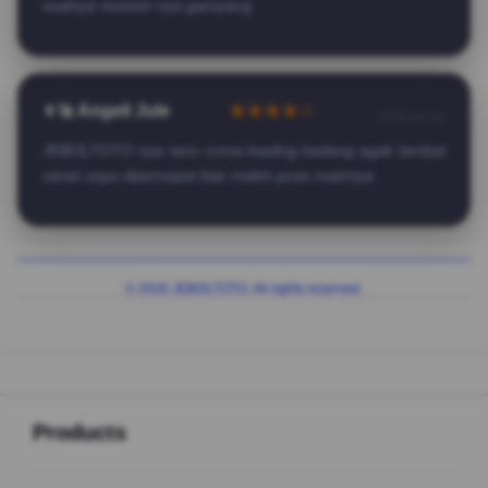
soalnya maxwin nya gampang
Angeli Jule
★★★★☆
2026-07-14
JEBOLTOTO nya seru cuma loading kadang agak lambat
saran saya dipercepat biar makin puas mainnya
© 2026 JEBOLTOTO. All rights reserved.
Buka
Footer Navigation
Products