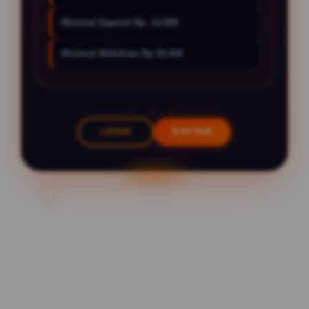
Minimal Deposit Rp. 10.000
Minimal Withdraw Rp 25.000
LOGIN
DAFTAR
Layer Popup Close
JEBOLTOTO: Link Situ
TOTO Slot Gacor Terpercaya
dan Bandar Togel Asia
Terpopuler