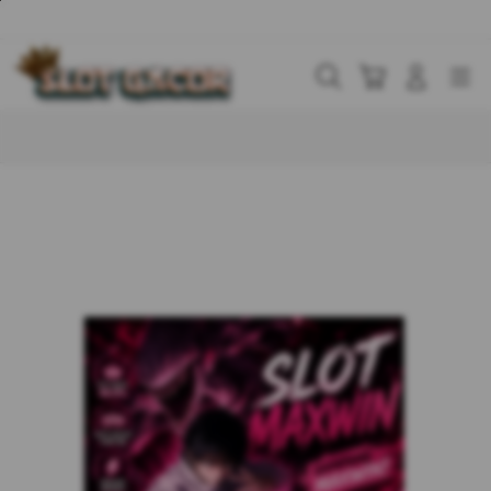
Skip
to
content
Cari
Troli
Login
Navigation
Buka Info Lebih Lanjut