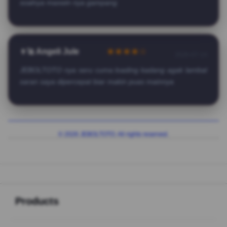
soalnya maxwin nya gampang
Angeli Jule
★★★★☆
2026-07-14
JEBOLTOTO nya seru cuma loading kadang agak lambat
saran saya dipercepat biar makin puas mainnya
© 2026 JEBOLTOTO. All rights reserved.
Buka
Footer Navigation
Products