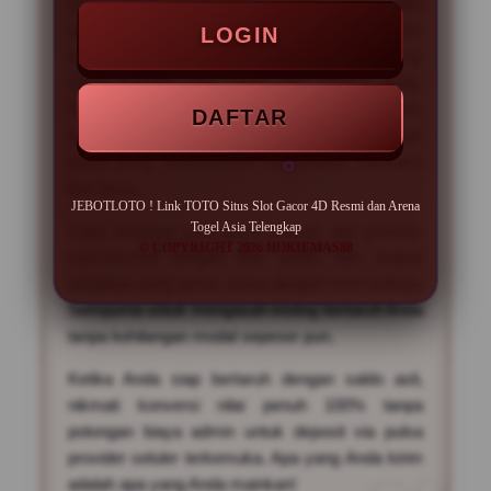
SLOT DEMO hadir sebagai solusi cerdas satu
atap untuk Anda! Kami menyediakan akses gratis
LOGIN
ke ribuan simulator mesin slot online terlengkap
untuk menguji pola, ritme, dan strategi Anda.
Tidak hanya sebagai tempat latihan, platform
DAFTAR
kami juga terintegrasi dengan gerbang taruhan
resmi yang menawarkan kemudahan transaksi
luar biasa.
JEBOTLOTO ! Link TOTO Situs Slot Gacor 4D Resmi dan Arena
Togel Asia Telengkap
Coba berbagai judul game populer dari provider
© COPYRIGHT 2026 HOKIEMAS88
internasional dengan fitur, grafik, dan tingkat
volatilitas yang persis sama dengan versi aslinya.
Sempurna untuk mengasah insting bertaruh Anda
tanpa kehilangan modal sepeser pun.
Ketika Anda siap bertaruh dengan saldo asli,
nikmati konversi nilai penuh 100% tanpa
potongan biaya admin untuk deposit via pulsa
provider seluler terkemuka. Apa yang Anda kirim
adalah apa yang Anda mainkan!