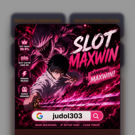
PENILAIAN PENGGUNA
SISTEM PEMBAYARAN
120.123.003
5 Metode
LAYANAN SUPPORT
SISTEM
24/7
Pragmatic Play
JEBOLTOTO
adalah bandar togel Asia terpopuler
dan link situs TOTO slot gacor terpercaya. Kami
menyediakan pasaran togel resmi terlengkap,
game slot online gampang menang, serta
transaksi aman dengan layanan online 24 jam
nonstop setiap hari!