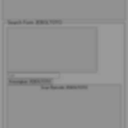
Search Form JEBOLTOTO
Kosongkan JEBOLTOTO
Scan Barcode JEBOLTOTO