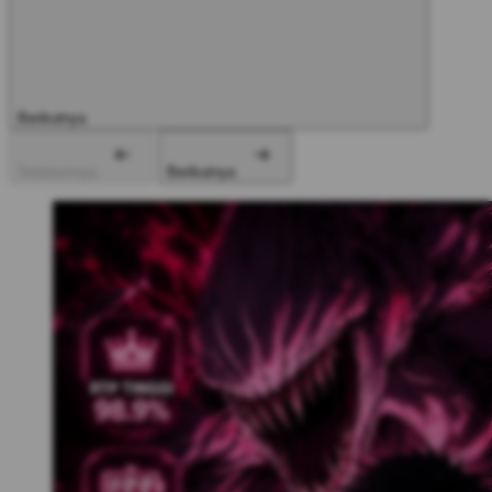
Berikutnya
Sebelumnya
Berikutnya