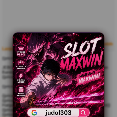
Buka Info Lebih
Lanjut
Tutup Info Lebih Lanjut
{{priceAnchor.priceWrapper.info.noLineOrignal}}
JEBOLTOTO: Link Situ TOTO Slot Gacor Terpercaya dan
Bandar Togel Asia Terpopuler
{{priceAnchor.priceWrapper.info.totalPriceMonthly}}
{{priceAnchor.priceWrapper.info.ceExchangePrice}}
{{priceAnchor.priceWrapper.info.orignalPriceAddText}}
{{priceAnchor.priceWrapper.info.lowestWasPricetext}}
Harga awal:
{{priceAnchor.priceWrapper.info.orignalPrice}}
{{priceAnchor.priceWrapper.info.savePrice}}
{{priceAnchor.priceWrapper.info.disclaimer}}