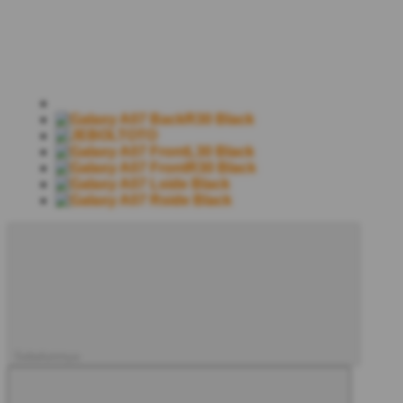
Sebelumnya