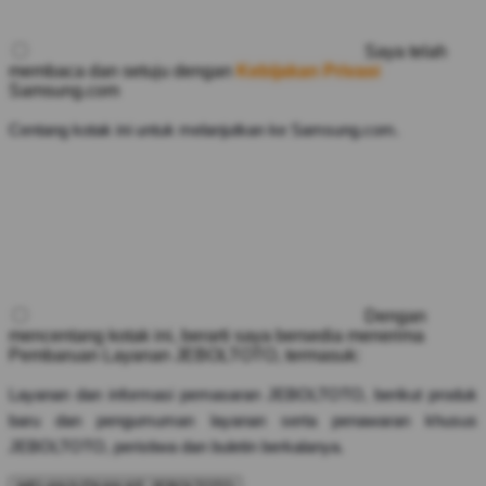
Saya telah
membaca dan setuju dengan
Kebijakan Privasi
Samsung.com
Centang kotak ini untuk melanjutkan ke Samsung.com.
Dengan
mencentang kotak ini, berarti saya bersedia menerima
Pembaruan Layanan JEBOLTOTO, termasuk:
Layanan dan informasi pemasaran JEBOLTOTO, berikut produk
baru dan pengumuman layanan serta penawaran khusus
JEBOLTOTO, peristiwa dan buletin berkalanya.