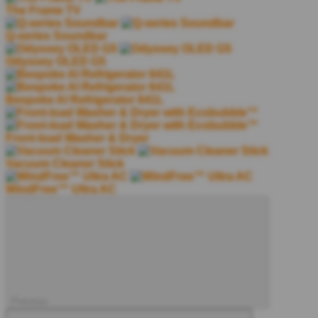
The Frame TV
Q-series Soundbar
Odyssey OLED G5
Bespoke AI Refrigerator 641L
Front-load Washer & Dryer
Vacuum Cleaner Stick
WindFree™ Ultra AC
Previous