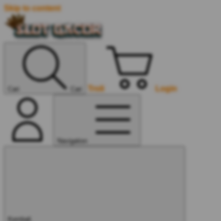
Skip to content
Troli
Login
Cari
Cari
Navigation
Kembali