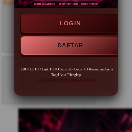
Masuk
Daftar
LOGIN
DAFTAR
JEBOTLOTO ! Link TOTO Situs Slot Gacor 4D Resmi dan Arena
Togel Asia Telengkap
© COPYRIGHT 2026 HOKIEMAS88