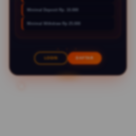
Minimal Deposit Rp. 10.000
Minimal Withdraw Rp 25.000
LOGIN
DAFTAR
Layer Popup Close
JEBOLTOTO: Link Situ
TOTO Slot Gacor Terpercaya
dan Bandar Togel Asia
Terpopuler