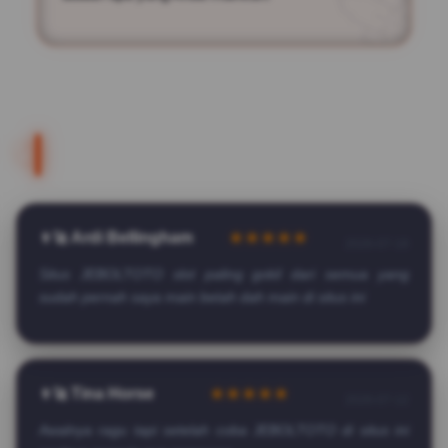
ULASAN TERBARU KOMUNITAS
JEBOLTOTO
Ardi Bellingham
★★★★★
2026-07-18
Situs JEBOLTOTO slot paling gokil dari semua yang
sudah pernah saya main betah dah main di situs ini
Tina Horse
★★★★★
2026-07-12
Awalnya ragu tapi setelah coba JEBOLTOTO di situs ini