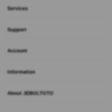
Buka
Services
Buka
Support
Buka
Account
Buka
Information
Buka
About JEBOLTOTO