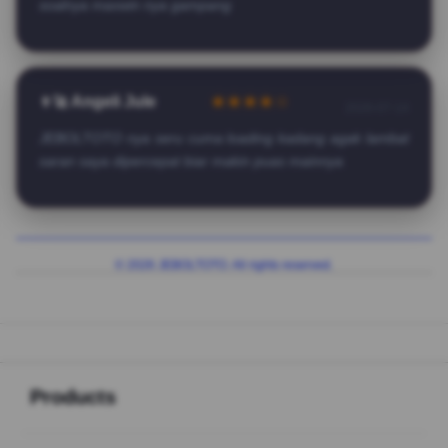
soalnya maxwin nya gampang
Angeli Jule
★★★★☆
2026-07-14
JEBOLTOTO nya seru cuma loading kadang agak lambat
saran saya dipercepat biar makin puas mainnya
© 2026 JEBOLTOTO. All rights reserved.
Buka
Footer Navigation
Products