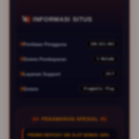
INFORMASI SITUS
Penilaian Pengguna
100.023.003
Sistem Pembayaran
5 Metode
Layanan Support
24/7
Sistem
Pragmatic Play
PENAWARAN SPESIAL
PROMO DEPOSIT 10K SLOT BONUS 100%