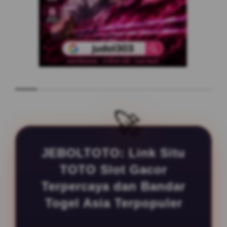
JEBOLTOTO: Link Situ
TOTO Slot Gacor
Terpercaya dan Bandar
Togel Asia Terpopuler