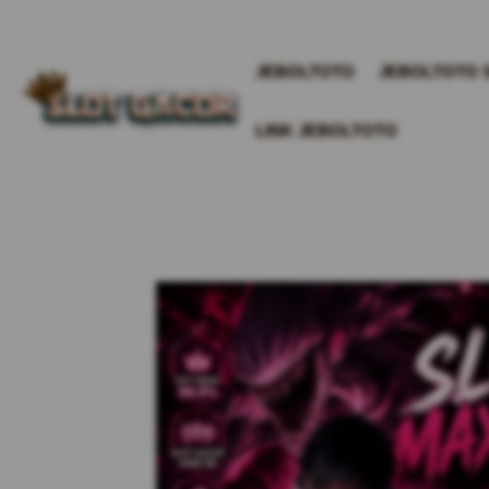
Skip
to
content
JEBOLTOTO
JEBOLTOTO 
LINK JEBOLTOTO
Buka Info Lebih Lanjut