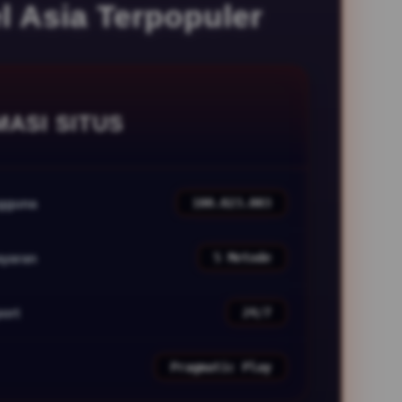
l Asia Terpopuler
MASI SITUS
ngguna
100.023.003
ayaran
5 Metode
ort
24/7
Pragmatic Play