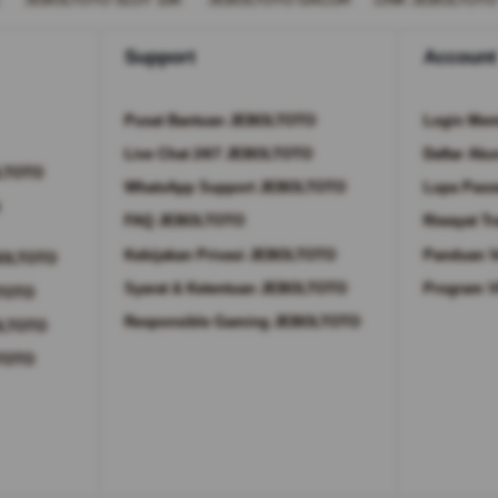
Support
Account
Pusat Bantuan JEBOLTOTO
Login Me
Live Chat 24/7 JEBOLTOTO
Daftar Ak
OLTOTO
WhatsApp Support JEBOLTOTO
Lupa Pas
k
FAQ JEBOLTOTO
Riwayat T
Kebijakan Privasi JEBOLTOTO
Panduan V
BOLTOTO
Syarat & Ketentuan JEBOLTOTO
Program 
LTOTO
Responsible Gaming JEBOLTOTO
OLTOTO
LTOTO