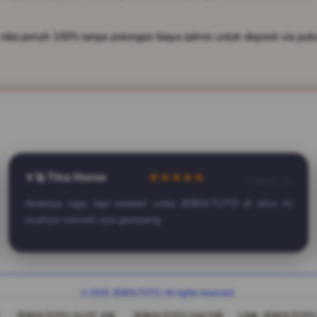
i nilai penuh 100% tanpa potongan biaya admin untuk deposit via pul
JEBOLTOTO
Tina Horse
★★★★★
2026-07-12
Awalnya ragu tapi setelah coba JEBOLTOTO di situs ini
soalnya maxwin nya gampang
© 2026 JEBOLTOTO. All rights reserved.
C
JEBOLTOTO SLOT 10K
JEBOLTOTO GACOR
LINK JEBOLTOTO