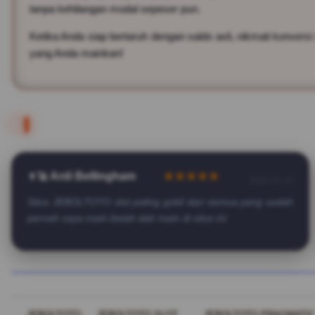
tanpa kehilangan modal sepeser pun.
Ketika Anda siap bertaruh dengan saldo asli, nikmati konvers
yang Anda mainkan!
ULASAN TERBARU KOMUNITAS 
Ardi Bellingham
★★★★★
2026-07-18
Situs JEBOLTOTO slot paling gokil dari semua yang sudah
pernah saya main betah dah main di situs ini
JEBOLTOTO
JEBOLTOTO SLOT
JEBOLTOTO PRAGMATI