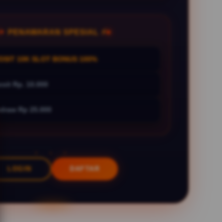
PENAWARAN SPESIAL
SIT 10K SLOT BONUS 100%
sit Rp. 10.000
hdraw Rp 25.000
LOGIN
DAFTAR