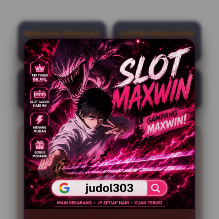
PENILAIAN PENGGUNA
SISTEM PEMBAYARAN
120.123.003
5 Metode
LAYANAN SUPPORT
SISTEM
24/7
Pragmatic Play
JEBOLTOTO
adalah bandar togel Asia terpopuler
dan link situs TOTO slot gacor terpercaya. Kami
menyediakan pasaran togel resmi terlengkap,
game slot online gampang menang, serta
transaksi aman dengan layanan online 24 jam
nonstop setiap hari!