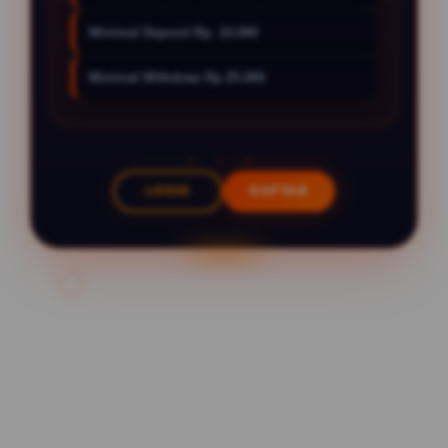
Minimal Deposit Rp. 10.000
Minimal Withdraw Rp 25.000
LOGIN
DAFTAR
Layer Popup Close
JEBOLTOTO: Link Situ
TOTO Slot Gacor Terpercaya
dan Bandar Togel Asia
Terpopuler