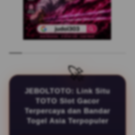
JEBOLTOTO: Link Situ
TOTO Slot Gacor
Terpercaya dan Bandar
Togel Asia Terpopuler