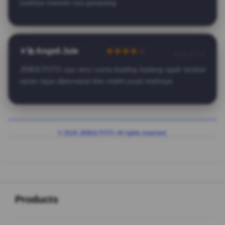
soalnya maxwin nya gampang
Angeli Jule
★★★★☆
2026-07-14
JEBOLTOTO nya seru cuma loading kadang agak lambat
saran saya dipercepat biar makin puas mainnya
© 2026 JEBOLTOTO. All rights reserved.
Buka
Footer Navigation
Products