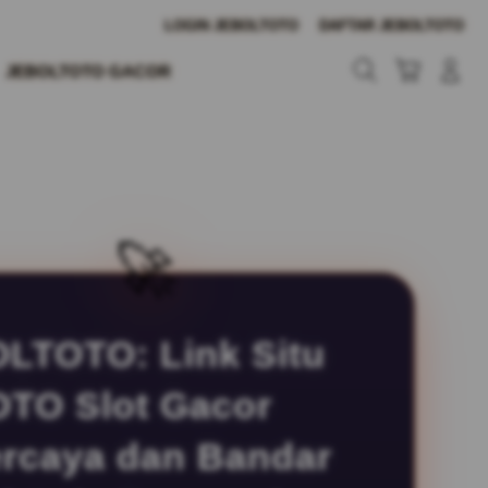
LOGIN JEBOLTOTO
DAFTAR JEBOLTOTO
Cari
Troli
Login/Sign-Up
JEBOLTOTO GACOR
Cari
LTOTO: Link Situ
OTO Slot Gacor
ercaya dan Bandar