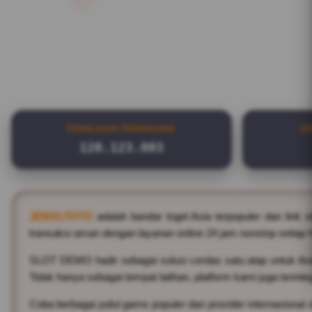
Layer Popup Close
JEBOLTOTO: Link Situ T
PENILAIAN PENGGUNA
S
120.123.003
JEBOLTOTO
adalah bandar togel Asia terpopuler dan link
transaksi aman dengan layanan online 24 jam nonstop setiap h
SLOT DEMO hadir sebagai solusi cerdas satu atap untuk Anda!
Tidak hanya sebagai tempat latihan, platform kami juga teri
Coba berbagai judul game populer dari provider internasional 