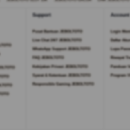
Support
Account
Pusat Bantuan JEBOLTOTO
Login Me
Live Chat 24/7 JEBOLTOTO
Daftar Ak
OLTOTO
WhatsApp Support JEBOLTOTO
Lupa Pas
k
FAQ JEBOLTOTO
Riwayat T
Kebijakan Privasi JEBOLTOTO
Panduan V
BOLTOTO
Syarat & Ketentuan JEBOLTOTO
Program 
LTOTO
Responsible Gaming JEBOLTOTO
OLTOTO
LTOTO