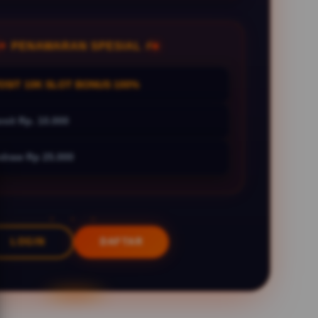
PENAWARAN SPESIAL
SIT 10K SLOT BONUS 100%
sit Rp. 10.000
hdraw Rp 25.000
LOGIN
DAFTAR