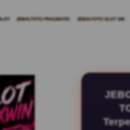
SLOT
JEBOLTOTO PRAGMATIC
JEBOLTOTO SLOT 10K
JEBO
T
Terp