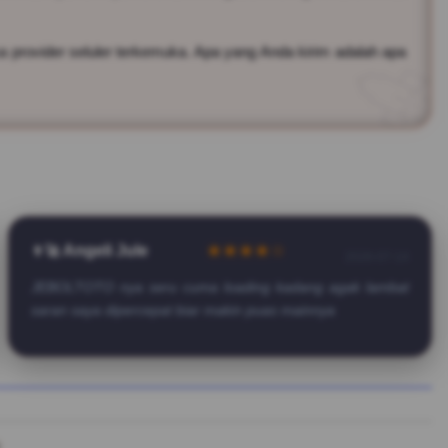
sa provider seluler terkemuka. Apa yang Anda kirim adalah apa
Angeli Jule
★★★★☆
2026-07-14
JEBOLTOTO nya seru cuma loading kadang agak lambat
saran saya dipercepat biar makin puas mainnya