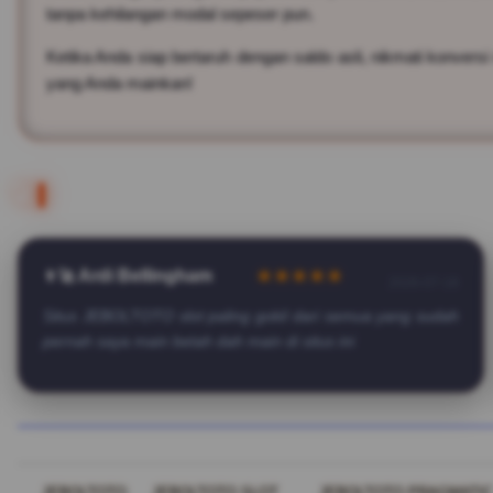
tanpa kehilangan modal sepeser pun.
Ketika Anda siap bertaruh dengan saldo asli, nikmati konvers
yang Anda mainkan!
ULASAN TERBARU KOMUNITAS 
Ardi Bellingham
★★★★★
2026-07-18
Situs JEBOLTOTO slot paling gokil dari semua yang sudah
pernah saya main betah dah main di situs ini
JEBOLTOTO
JEBOLTOTO SLOT
JEBOLTOTO PRAGMATI