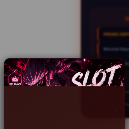
PROMO DEPO
Minimal Depo
Minimal Wit