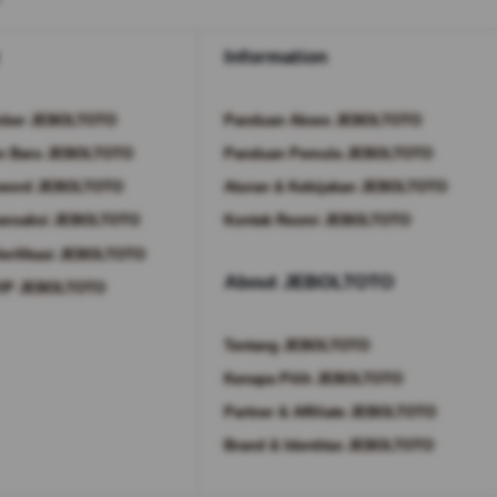
Information
mber JEBOLTOTO
Panduan Akses JEBOLTOTO
un Baru JEBOLTOTO
Panduan Pemula JEBOLTOTO
sword JEBOLTOTO
Aturan & Kebijakan JEBOLTOTO
ransaksi JEBOLTOTO
Kontak Resmi JEBOLTOTO
erifikasi JEBOLTOTO
About JEBOLTOTO
VIP JEBOLTOTO
Tentang JEBOLTOTO
Kenapa Pilih JEBOLTOTO
Partner & Affiliate JEBOLTOTO
Brand & Identitas JEBOLTOTO