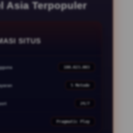
l Asia Terpopuler
MASI SITUS
ngguna
100.023.003
ayaran
5 Metode
ort
24/7
Pragmatic Play