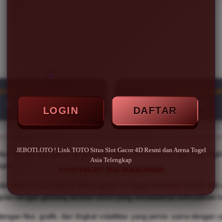
OTO Slot Gacor Terpercay
Terpopuler
ISTEM PEMBAYARAN
LAYANAN SUPPOR
5 Metode
24/7
LOGIN
DAFTAR
JEBOTLOTO ! Link TOTO Situs Slot Gacor 4D Resmi dan Arena Togel
 situs TOTO slot gacor terpercaya. Kami menyediakan pasaran toge
Asia Telengkap
ari!
© COPYRIGHT 2026 HOKIEMAS88
 Kami menyediakan akses gratis ke ribuan simulator mesin slot onl
ntegrasi dengan gerbang taruhan resmi yang menawarkan kemudahan tr
dengan fitur, grafik, dan tingkat volatilitas yang persis sama denga