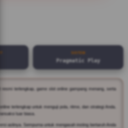
a dan Bandar Togel Asia
T
SISTEM
Pragmatic Play
l resmi terlengkap, game slot online gampang menang, serta
ine terlengkap untuk menguji pola, ritme, dan strategi Anda.
ansaksi luar biasa.
n versi aslinya. Sempurna untuk mengasah insting bertaruh Anda