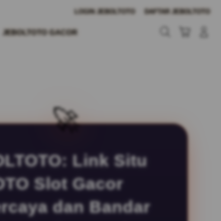
LOGIN JEBOLTOTO
DAFTAR JEBOLTOTO
Cari
Troli
Login/Sign-Up
JEBOLTOTO GACOR
Cari
LTOTO: Link Situ
OTO Slot Gacor
ercaya dan Bandar