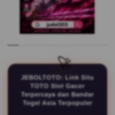
JEBOLTOTO: Link Situ
TOTO Slot Gacor
Terpercaya dan Bandar
Togel Asia Terpopuler