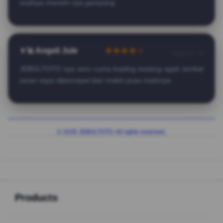
soalnya maxwin nya gampang
Angeli Jule
★★★★☆
2026-07-14
JEBOLTOTO nya seru cuma loading kadang agak lambat
saran saya dipercepat biar makin puas mainnya
© 2026 JEBOLTOTO. All rights reserved.
Buka
Footer Navigation
Products