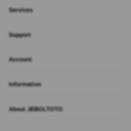
Buka
Services
Buka
Support
Buka
Account
Buka
Information
Buka
About JEBOLTOTO