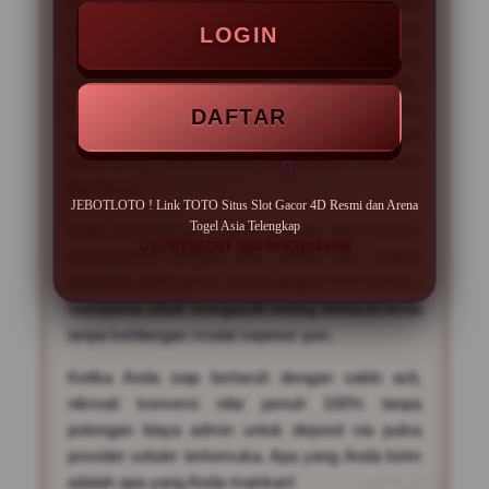
SLOT DEMO hadir sebagai solusi cerdas satu
atap untuk Anda! Kami menyediakan akses gratis
LOGIN
ke ribuan simulator mesin slot online terlengkap
untuk menguji pola, ritme, dan strategi Anda.
Tidak hanya sebagai tempat latihan, platform
DAFTAR
kami juga terintegrasi dengan gerbang taruhan
resmi yang menawarkan kemudahan transaksi
luar biasa.
JEBOTLOTO ! Link TOTO Situs Slot Gacor 4D Resmi dan Arena
Togel Asia Telengkap
Coba berbagai judul game populer dari provider
© COPYRIGHT 2026 HOKIEMAS88
internasional dengan fitur, grafik, dan tingkat
volatilitas yang persis sama dengan versi aslinya.
Sempurna untuk mengasah insting bertaruh Anda
tanpa kehilangan modal sepeser pun.
Ketika Anda siap bertaruh dengan saldo asli,
nikmati konversi nilai penuh 100% tanpa
potongan biaya admin untuk deposit via pulsa
provider seluler terkemuka. Apa yang Anda kirim
adalah apa yang Anda mainkan!