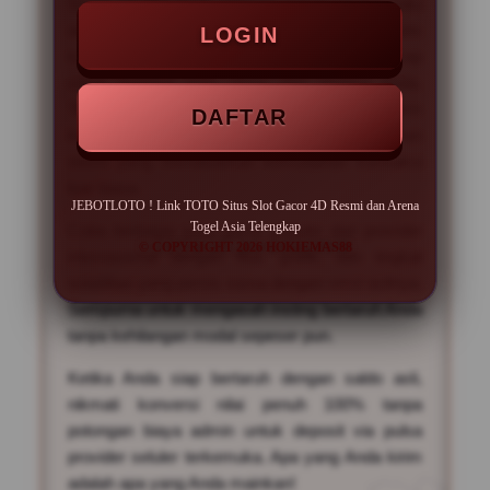
SLOT DEMO hadir sebagai solusi cerdas satu
atap untuk Anda! Kami menyediakan akses gratis
LOGIN
ke ribuan simulator mesin slot online terlengkap
untuk menguji pola, ritme, dan strategi Anda.
Tidak hanya sebagai tempat latihan, platform
DAFTAR
kami juga terintegrasi dengan gerbang taruhan
resmi yang menawarkan kemudahan transaksi
luar biasa.
JEBOTLOTO ! Link TOTO Situs Slot Gacor 4D Resmi dan Arena
Togel Asia Telengkap
Coba berbagai judul game populer dari provider
© COPYRIGHT 2026 HOKIEMAS88
internasional dengan fitur, grafik, dan tingkat
volatilitas yang persis sama dengan versi aslinya.
Sempurna untuk mengasah insting bertaruh Anda
tanpa kehilangan modal sepeser pun.
Ketika Anda siap bertaruh dengan saldo asli,
nikmati konversi nilai penuh 100% tanpa
potongan biaya admin untuk deposit via pulsa
provider seluler terkemuka. Apa yang Anda kirim
adalah apa yang Anda mainkan!