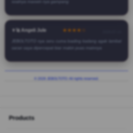
soalnya maxwin nya gampang
Angeli Jule
★★★★☆
2026-07-14
JEBOLTOTO nya seru cuma loading kadang agak lambat
saran saya dipercepat biar makin puas mainnya
© 2026 JEBOLTOTO. All rights reserved.
Buka
Footer Navigation
Products