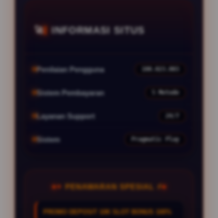
INFORMASI SITUS
Penilaian Pengguna
100.023.003
Sistem Pembayaran
5 Metode
Layanan Support
24/7
Sistem
Pragmatic Play
PENAWARAN SPESIAL
PROMO DEPOSIT 10K SLOT BONUS 100%