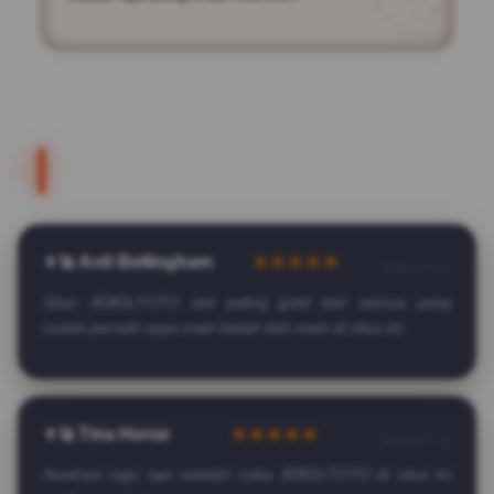
ULASAN TERBARU KOMUNITAS
JEBOLTOTO
Ardi Bellingham
★★★★★
2026-07-18
Situs JEBOLTOTO slot paling gokil dari semua yang
sudah pernah saya main betah dah main di situs ini
Tina Horse
★★★★★
2026-07-12
Awalnya ragu tapi setelah coba JEBOLTOTO di situs ini