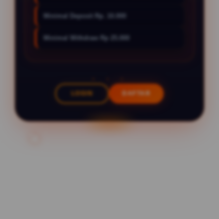
Minimal Deposit Rp. 10.000
Minimal Withdraw Rp 25.000
LOGIN
DAFTAR
Layer Popup Close
JEBOLTOTO: Link Situ
TOTO Slot Gacor Terpercaya
dan Bandar Togel Asia
Terpopuler