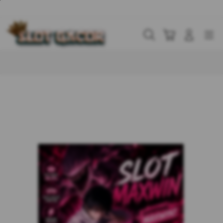
Skip
to
content
Cari
Troli
Login
Navigation
Buka Info Lebih Lanjut