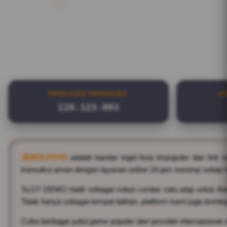
Layer Popup Close
JEBOLTOTO: Link Situ T
PENILAIAN PENGGUNA
S
120.123.003
JEBOLTOTO
adalah bandar togel Asia terpopuler dan link
transaksi aman dengan layanan online 24 jam nonstop setiap h
SLOT DEMO hadir sebagai solusi cerdas satu atap untuk Anda!
Tidak hanya sebagai tempat latihan, platform kami juga teri
Coba berbagai judul game populer dari provider internasional 