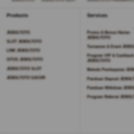
Footer Navigation
Products
Services
JEBOLTOTO
Promo & Bonus Harian
JEBOLTOTO
SLOT JEBOLTOTO
Turnamen & Event JEB
LINK JEBOLTOTO
Program VIP & Cashbac
SITUS JEBOLTOTO
JEBOLTOTO
JEBOLTOTO SLOT
Metode Pembayaran JE
JEBOLTOTO GACOR
Panduan Deposit JEBO
Panduan Withdraw JEB
Program Referral JEBO