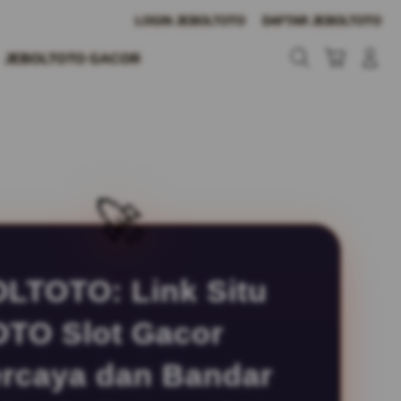
LOGIN JEBOLTOTO
DAFTAR JEBOLTOTO
Cari
Troli
Login/Sign-Up
JEBOLTOTO GACOR
Cari
LTOTO: Link Situ
OTO Slot Gacor
ercaya dan Bandar