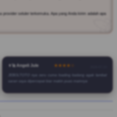
sa provider seluler terkemuka. Apa yang Anda kirim adalah apa
Angeli Jule
★★★★☆
2026-07-14
JEBOLTOTO nya seru cuma loading kadang agak lambat
saran saya dipercepat biar makin puas mainnya