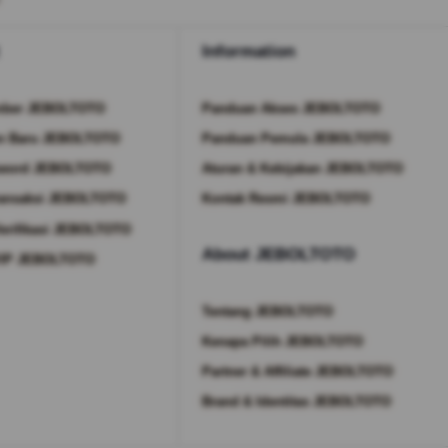
Information
mber JEBOLTOTO
Panduan Akses JEBOLTOTO
un Baru JEBOLTOTO
Panduan Pemula JEBOLTOTO
sword JEBOLTOTO
Aturan & Kebijakan JEBOLTOTO
ransaksi JEBOLTOTO
Kontak Resmi JEBOLTOTO
erifikasi JEBOLTOTO
About JEBOLTOTO
VIP JEBOLTOTO
Tentang JEBOLTOTO
Kenapa Pilih JEBOLTOTO
Partner & Affiliate JEBOLTOTO
Brand & Identitas JEBOLTOTO