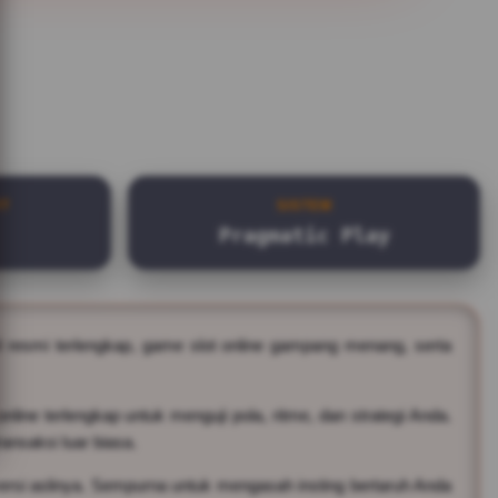
a dan Bandar Togel Asia
T
SISTEM
Pragmatic Play
l resmi terlengkap, game slot online gampang menang, serta
ine terlengkap untuk menguji pola, ritme, dan strategi Anda.
ansaksi luar biasa.
n versi aslinya. Sempurna untuk mengasah insting bertaruh Anda