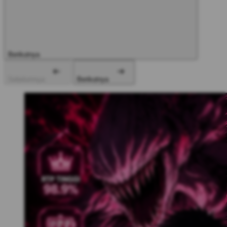
Berikutnya
Sebelumnya
Berikutnya