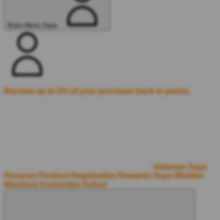
Buka Menu Saya
Receive up to 5% of your purchase back in points.
Halaman Saya
Pesanan
Product Registration
Rewards Saya
Wishlist
Members
Komunitas
Keluar