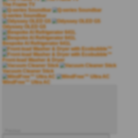
The Frame TV
Q-series Soundbar
Odyssey OLED G5
Bespoke AI Refrigerator 641L
Front-load Washer & Dryer
Vacuum Cleaner Stick
WindFree™ Ultra AC
Previous