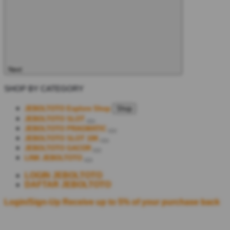
Next
SHOP BY CATEGORY
JEBOLTOTO
Explore Shop
Shop
JEBOLTOTO SLOT
JEBOLTOTO PRAGMATIC
JEBOLTOTO SLOT 10K
JEBOLTOTO GACOR
LINK JEBOLTOTO
LOGIN JEBOLTOTO
DAFTAR JEBOLTOTO
Login/Sign-Up
Receive up to 5% of your purchase back