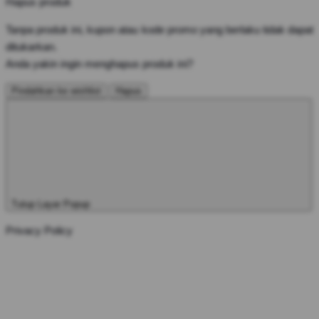
Hapus produk
Tanpa produk ini, kupon atau kode promo yang berlaku tidak dapat
ditukarkan.
Anda yakin ingin menghapus produk ini?
Pindahkan ke wishlist
Hapus
Tutup Layar Popup
Privacy Policy