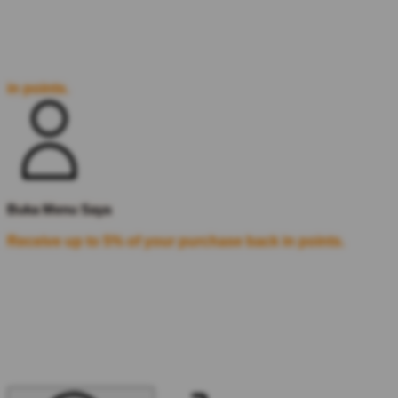
in points.
Buka Menu Saya
Receive up to 5% of your purchase back in points.