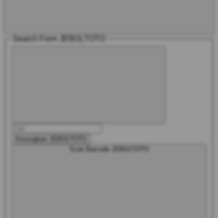
Search Form JEBOLTOTO
Kosongkan JEBOLTOTO
Scan Barcode JEBOLTOTO