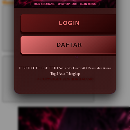
Masuk
Daftar
LOGIN
DAFTAR
JEBOTLOTO ! Link TOTO Situs Slot Gacor 4D Resmi dan Arena
Togel Asia Telengkap
© COPYRIGHT 2026 HOKIEMAS88