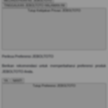
MELANJUTKAN KE JEBOLTOTO
TINGGALKAN JEBOLTOTO HALAMAN INI
Tutup Kebijakan Privasi JEBOLTOTO
Periksa Preferensi JEBOLTOTO
Berikan rekomendasi untuk memperbaharui preferensi produk
JEBOLTOTO Anda.
YA
NANTI
Tutup Preferensi JEBOLTOTO