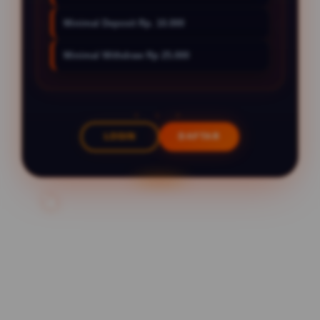
Minimal Deposit Rp. 10.000
Minimal Withdraw Rp 25.000
LOGIN
DAFTAR
Layer Popup Close
JEBOLTOTO: Link Situ
TOTO Slot Gacor Terpercaya
dan Bandar Togel Asia
Terpopuler