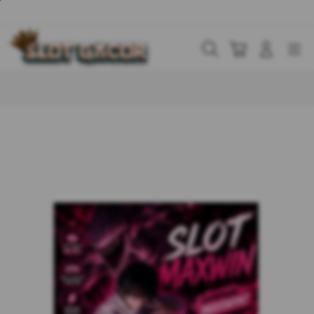
Skip
to
content
Cari
Troli
Login
Navigation
Buka Info Lebih Lanjut