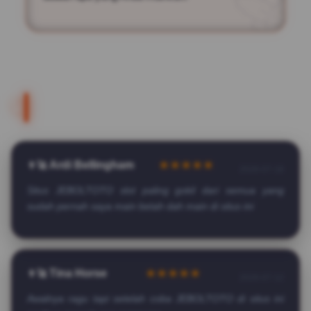
ULASAN TERBARU KOMUNITAS
JEBOLTOTO
Ardi Bellingham
★★★★★
2026-07-18
Situs JEBOLTOTO slot paling gokil dari semua yang
sudah pernah saya main betah dah main di situs ini
Tina Horse
★★★★★
2026-07-12
Awalnya ragu tapi setelah coba JEBOLTOTO di situs ini