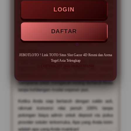
SLOT DEMO hadir sebagai solusi cerdas satu
atap untuk Anda! Kami menyediakan akses gratis
LOGIN
ke ribuan simulator mesin slot online terlengkap
untuk menguji pola, ritme, dan strategi Anda.
Tidak hanya sebagai tempat latihan, platform
DAFTAR
kami juga terintegrasi dengan gerbang taruhan
resmi yang menawarkan kemudahan transaksi
luar biasa.
JEBOTLOTO ! Link TOTO Situs Slot Gacor 4D Resmi dan Arena
Togel Asia Telengkap
Coba berbagai judul game populer dari provider
© COPYRIGHT 2026 HOKIEMAS88
internasional dengan fitur, grafik, dan tingkat
volatilitas yang persis sama dengan versi aslinya.
Sempurna untuk mengasah insting bertaruh Anda
tanpa kehilangan modal sepeser pun.
Ketika Anda siap bertaruh dengan saldo asli,
nikmati konversi nilai penuh 100% tanpa
potongan biaya admin untuk deposit via pulsa
provider seluler terkemuka. Apa yang Anda kirim
adalah apa yang Anda mainkan!