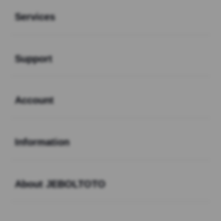
Buka
Services
Buka
Support
Buka
Account
Buka
Information
Buka
About JEBOLTOTO