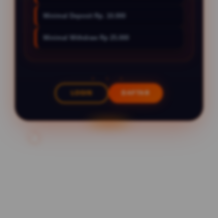
Minimal Deposit Rp. 10.000
Minimal Withdraw Rp 25.000
LOGIN
DAFTAR
Layer Popup Close
JEBOLTOTO: Link Situ
TOTO Slot Gacor Terpercaya
dan Bandar Togel Asia
Terpopuler