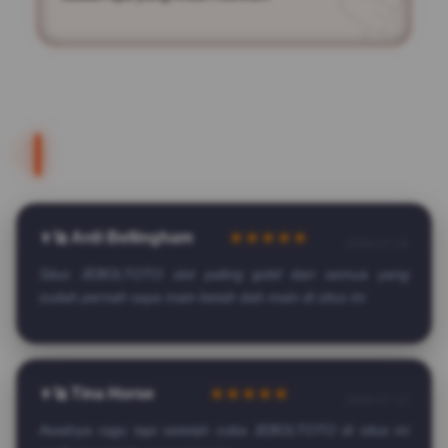
ULASAN TERBARU KOMUNITAS
JEBOLTOTO
Ardi Bellingham
★★★★★
2026-07-18
Situs JEBOLTOTO slot paling gokil dari semua yang
sudah pernah saya main betah dah main di situs ini
Tina Horse
★★★★★
2026-07-12
Awalnya ragu tapi setelah coba JEBOLTOTO di situs ini