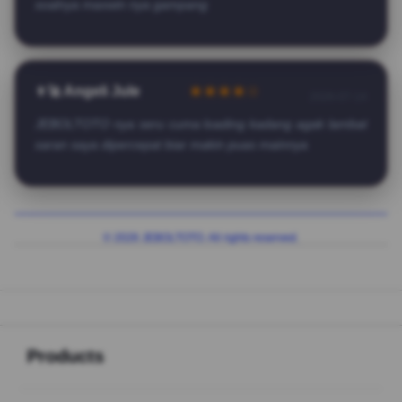
soalnya maxwin nya gampang
Angeli Jule
★★★★☆
2026-07-14
JEBOLTOTO nya seru cuma loading kadang agak lambat
saran saya dipercepat biar makin puas mainnya
© 2026 JEBOLTOTO. All rights reserved.
Buka
Footer Navigation
Products