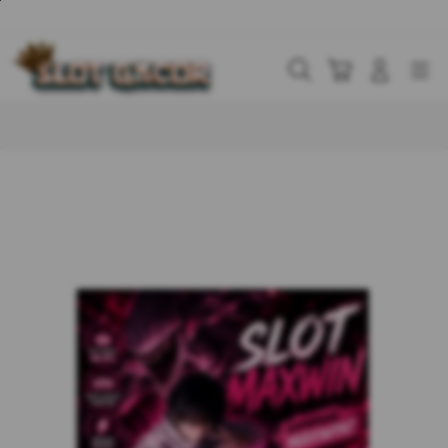
Skip
to
content
Cari
Troli
Login
Navigation
Buka Info Lebih Lanjut