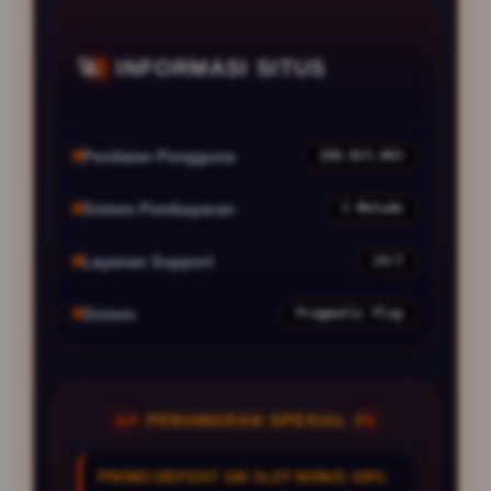
INFORMASI SITUS
Penilaian Pengguna
100.023.003
Sistem Pembayaran
5 Metode
Layanan Support
24/7
Sistem
Pragmatic Play
PENAWARAN SPESIAL
PROMO DEPOSIT 10K SLOT BONUS 100%