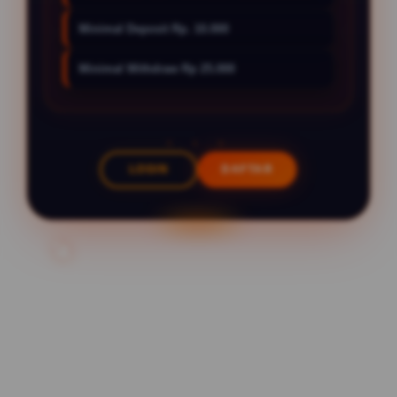
Minimal Deposit Rp. 10.000
Minimal Withdraw Rp 25.000
LOGIN
DAFTAR
Layer Popup Close
JEBOLTOTO: Link Situ
TOTO Slot Gacor Terpercaya
dan Bandar Togel Asia
Terpopuler