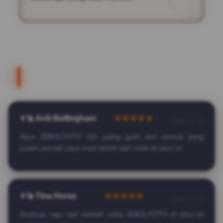
ULASAN TERBARU KOMUNITAS
JEBOLTOTO
Ardi Bellingham
★★★★★
2026-07-18
Situs JEBOLTOTO slot paling gokil dari semua yang
sudah pernah saya main betah dah main di situs ini
Tina Horse
★★★★★
2026-07-12
Awalnya ragu tapi setelah coba JEBOLTOTO di situs ini