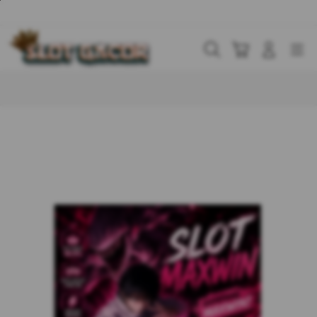
Skip
to
content
Cari
Troli
Login
Navigation
Buka Info Lebih Lanjut