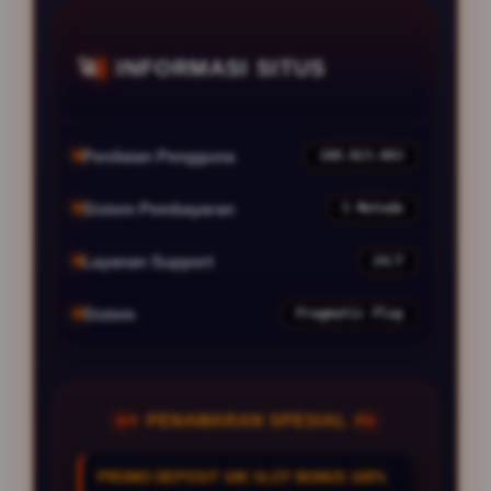
INFORMASI SITUS
Penilaian Pengguna
100.023.003
Sistem Pembayaran
5 Metode
Layanan Support
24/7
Sistem
Pragmatic Play
PENAWARAN SPESIAL
PROMO DEPOSIT 10K SLOT BONUS 100%