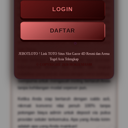
SLOT DEMO hadir sebagai solusi cerdas satu
atap untuk Anda! Kami menyediakan akses gratis
LOGIN
ke ribuan simulator mesin slot online terlengkap
untuk menguji pola, ritme, dan strategi Anda.
Tidak hanya sebagai tempat latihan, platform
DAFTAR
kami juga terintegrasi dengan gerbang taruhan
resmi yang menawarkan kemudahan transaksi
luar biasa.
JEBOTLOTO ! Link TOTO Situs Slot Gacor 4D Resmi dan Arena
Togel Asia Telengkap
Coba berbagai judul game populer dari provider
© COPYRIGHT 2026 HOKIEMAS88
internasional dengan fitur, grafik, dan tingkat
volatilitas yang persis sama dengan versi aslinya.
Sempurna untuk mengasah insting bertaruh Anda
tanpa kehilangan modal sepeser pun.
Ketika Anda siap bertaruh dengan saldo asli,
nikmati konversi nilai penuh 100% tanpa
potongan biaya admin untuk deposit via pulsa
provider seluler terkemuka. Apa yang Anda kirim
adalah apa yang Anda mainkan!