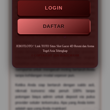
SLOT DEMO hadir sebagai solusi cerdas satu
atap untuk Anda! Kami menyediakan akses gratis
LOGIN
ke ribuan simulator mesin slot online terlengkap
untuk menguji pola, ritme, dan strategi Anda.
Tidak hanya sebagai tempat latihan, platform
DAFTAR
kami juga terintegrasi dengan gerbang taruhan
resmi yang menawarkan kemudahan transaksi
luar biasa.
JEBOTLOTO ! Link TOTO Situs Slot Gacor 4D Resmi dan Arena
Togel Asia Telengkap
Coba berbagai judul game populer dari provider
© COPYRIGHT 2026 HOKIEMAS88
internasional dengan fitur, grafik, dan tingkat
volatilitas yang persis sama dengan versi aslinya.
Sempurna untuk mengasah insting bertaruh Anda
tanpa kehilangan modal sepeser pun.
Ketika Anda siap bertaruh dengan saldo asli,
nikmati konversi nilai penuh 100% tanpa
potongan biaya admin untuk deposit via pulsa
provider seluler terkemuka. Apa yang Anda kirim
adalah apa yang Anda mainkan!