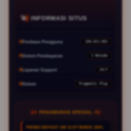
INFORMASI SITUS
Penilaian Pengguna
100.023.003
Sistem Pembayaran
5 Metode
Layanan Support
24/7
Sistem
Pragmatic Play
PENAWARAN SPESIAL
PROMO DEPOSIT 10K SLOT BONUS 100%