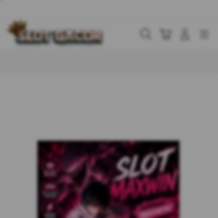
Skip
to
content
Cari
Troli
Login
Navigation
Buka Info Lebih Lanjut