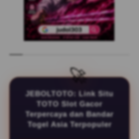
JEBOLTOTO: Link Situ
TOTO Slot Gacor
Terpercaya dan Bandar
Togel Asia Terpopuler