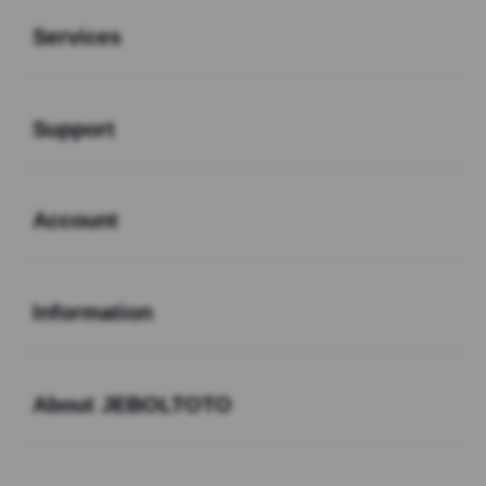
Buka
Services
Buka
Support
Buka
Account
Buka
Information
Buka
About JEBOLTOTO