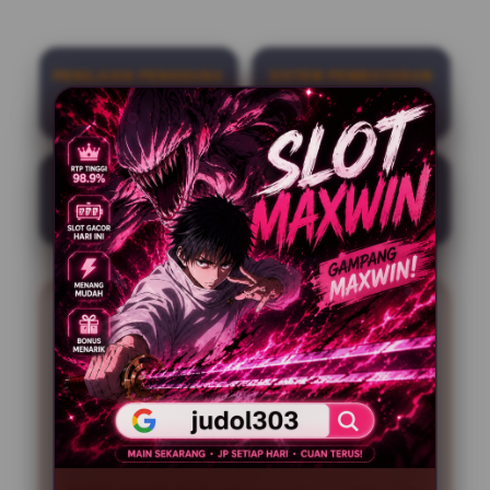
PENILAIAN PENGGUNA
SISTEM PEMBAYARAN
120.123.003
5 Metode
LAYANAN SUPPORT
SISTEM
24/7
Pragmatic Play
JEBOLTOTO
adalah bandar togel Asia terpopuler
dan link situs TOTO slot gacor terpercaya. Kami
menyediakan pasaran togel resmi terlengkap,
game slot online gampang menang, serta
transaksi aman dengan layanan online 24 jam
nonstop setiap hari!