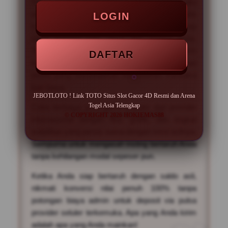
SLOT DEMO hadir sebagai solusi cerdas satu
atap untuk Anda! Kami menyediakan akses gratis
LOGIN
ke ribuan simulator mesin slot online terlengkap
untuk menguji pola, ritme, dan strategi Anda.
Tidak hanya sebagai tempat latihan, platform
DAFTAR
kami juga terintegrasi dengan gerbang taruhan
resmi yang menawarkan kemudahan transaksi
luar biasa.
JEBOTLOTO ! Link TOTO Situs Slot Gacor 4D Resmi dan Arena
Togel Asia Telengkap
Coba berbagai judul game populer dari provider
© COPYRIGHT 2026 HOKIEMAS88
internasional dengan fitur, grafik, dan tingkat
volatilitas yang persis sama dengan versi aslinya.
Sempurna untuk mengasah insting bertaruh Anda
tanpa kehilangan modal sepeser pun.
Ketika Anda siap bertaruh dengan saldo asli,
nikmati konversi nilai penuh 100% tanpa
potongan biaya admin untuk deposit via pulsa
provider seluler terkemuka. Apa yang Anda kirim
adalah apa yang Anda mainkan!