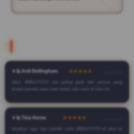
ULASAN TERBARU KOMUNITAS
JEBOLTOTO
Ardi Bellingham
★★★★★
2026-07-18
Situs JEBOLTOTO slot paling gokil dari semua yang
sudah pernah saya main betah dah main di situs ini
Tina Horse
★★★★★
2026-07-12
Awalnya ragu tapi setelah coba JEBOLTOTO di situs ini