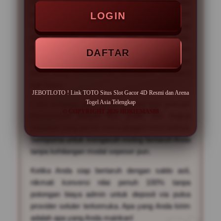
SLOT DEMO hadir sebagai solusi cerdas satu
atap untuk Anda! Kami menyediakan akses gratis
LOGIN
ke ribuan simulator mesin slot online terlengkap
untuk menguji pola, ritme, dan strategi Anda.
Tidak hanya sebagai tempat latihan, platform
DAFTAR
kami juga terintegrasi dengan gerbang taruhan
resmi yang menawarkan kemudahan transaksi
luar biasa.
JEBOTLOTO ! Link TOTO Situs Slot Gacor 4D Resmi dan Arena
Togel Asia Telengkap
Coba berbagai judul game populer dari provider
© COPYRIGHT 2026 HOKIEMAS88
internasional dengan fitur, grafik, dan tingkat
volatilitas yang persis sama dengan versi aslinya.
Sempurna untuk mengasah insting bertaruh Anda
tanpa kehilangan modal sepeser pun.
Ketika Anda siap bertaruh dengan saldo asli,
nikmati konversi nilai penuh 100% tanpa
potongan biaya admin untuk deposit via pulsa
provider seluler terkemuka. Apa yang Anda kirim
adalah apa yang Anda mainkan!