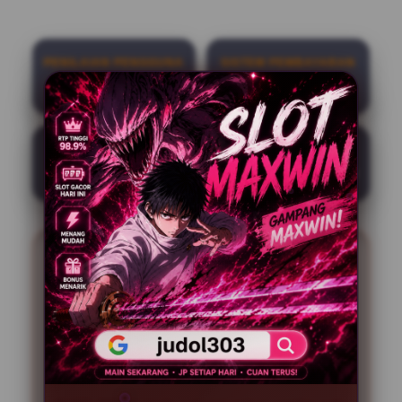
PENILAIAN PENGGUNA
SISTEM PEMBAYARAN
120.123.003
5 Metode
LAYANAN SUPPORT
SISTEM
24/7
Pragmatic Play
JEBOLTOTO
adalah bandar togel Asia terpopuler
dan link situs TOTO slot gacor terpercaya. Kami
menyediakan pasaran togel resmi terlengkap,
game slot online gampang menang, serta
transaksi aman dengan layanan online 24 jam
nonstop setiap hari!