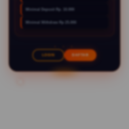
Minimal Deposit Rp. 10.000
Minimal Withdraw Rp 25.000
LOGIN
DAFTAR
Layer Popup Close
JEBOLTOTO: Link Situ
TOTO Slot Gacor Terpercaya
dan Bandar Togel Asia
Terpopuler