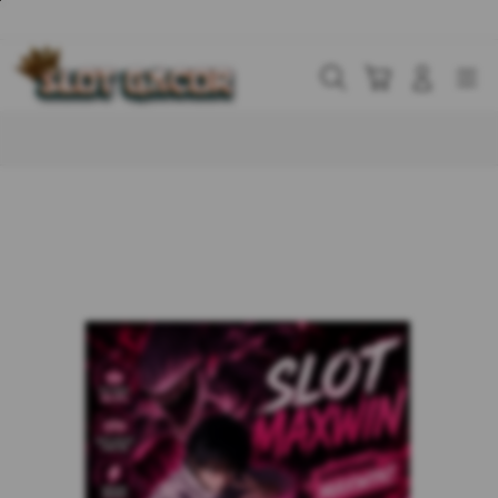
Skip
to
content
Cari
Troli
Login
Navigation
Buka Info Lebih Lanjut