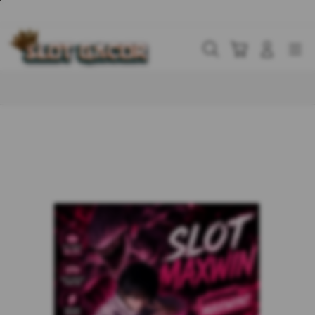
Skip
to
content
Cari
Troli
Login
Navigation
Buka Info Lebih Lanjut