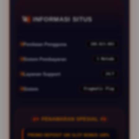
INFORMASI SITUS
Penilaian Pengguna
100.023.003
Sistem Pembayaran
5 Metode
Layanan Support
24/7
Sistem
Pragmatic Play
PENAWARAN SPESIAL
PROMO DEPOSIT 10K SLOT BONUS 100%