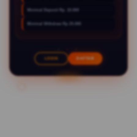
Minimal Deposit Rp. 10.000
Minimal Withdraw Rp 25.000
LOGIN
DAFTAR
Layer Popup Close
JEBOLTOTO: Link Situ
TOTO Slot Gacor Terpercaya
dan Bandar Togel Asia
Terpopuler