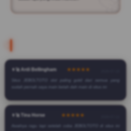
ULASAN TERBARU KOMUNITAS
JEBOLTOTO
Ardi Bellingham
★★★★★
2026-07-18
Situs JEBOLTOTO slot paling gokil dari semua yang
sudah pernah saya main betah dah main di situs ini
Tina Horse
★★★★★
2026-07-12
Awalnya ragu tapi setelah coba JEBOLTOTO di situs ini