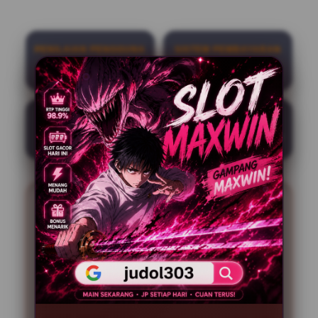
PENILAIAN PENGGUNA
SISTEM PEMBAYARAN
120.123.003
5 Metode
LAYANAN SUPPORT
SISTEM
24/7
Pragmatic Play
JEBOLTOTO
adalah bandar togel Asia terpopuler
dan link situs TOTO slot gacor terpercaya. Kami
menyediakan pasaran togel resmi terlengkap,
game slot online gampang menang, serta
transaksi aman dengan layanan online 24 jam
nonstop setiap hari!