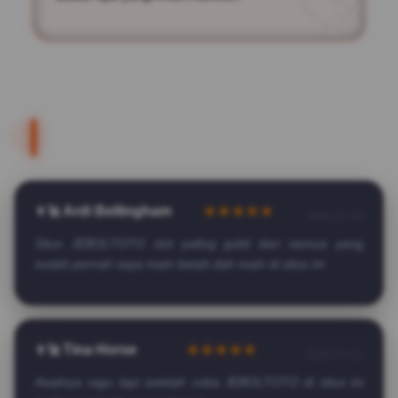
ULASAN TERBARU KOMUNITAS
JEBOLTOTO
Ardi Bellingham
★★★★★
2026-07-18
Situs JEBOLTOTO slot paling gokil dari semua yang
sudah pernah saya main betah dah main di situs ini
Tina Horse
★★★★★
2026-07-12
Awalnya ragu tapi setelah coba JEBOLTOTO di situs ini