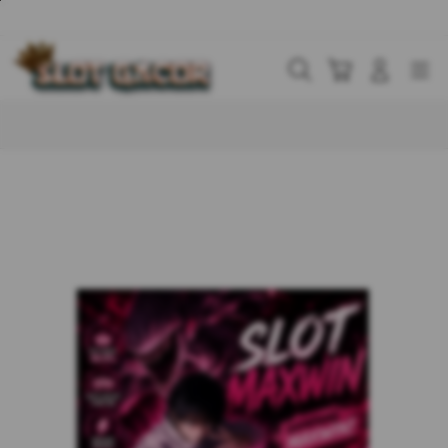
Skip
to
content
Cari
Troli
Login
Navigation
Buka Info Lebih Lanjut