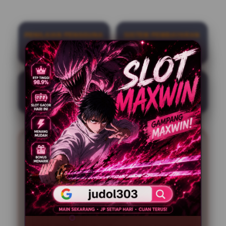
PENILAIAN PENGGUNA
SISTEM PEMBAYARAN
120.123.003
5 Metode
LAYANAN SUPPORT
SISTEM
24/7
Pragmatic Play
JEBOLTOTO
adalah bandar togel Asia terpopuler
dan link situs TOTO slot gacor terpercaya. Kami
menyediakan pasaran togel resmi terlengkap,
game slot online gampang menang, serta
transaksi aman dengan layanan online 24 jam
nonstop setiap hari!