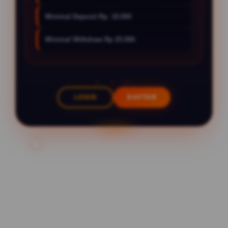
Minimal Deposit Rp. 10.000
Minimal Withdraw Rp 25.000
LOGIN
DAFTAR
Layer Popup Close
JEBOLTOTO: Link Situ
TOTO Slot Gacor Terpercaya
dan Bandar Togel Asia
Terpopuler