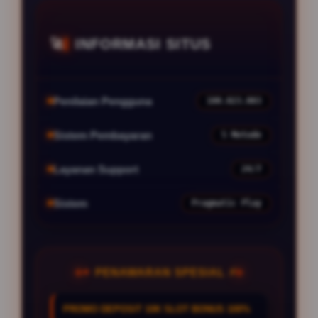
INFORMASI SITUS
Penilaian Pengguna
100.023.003
Sistem Pembayaran
5 Metode
Layanan Support
24/7
Sistem
Pragmatic Play
PENAWARAN SPESIAL
PROMO DEPOSIT 10K SLOT BONUS 100%