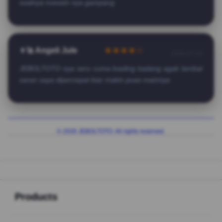
soalnya maxwin nya gampang
Angeli Jule
★★★★☆
2026-07-14
JEBOLTOTO nya seru cuma loading kadang agak lambat
saran saya dipercepat biar makin puas mainnya
© 2026 JEBOLTOTO. All rights reserved.
Buka
Footer Navigation
Products