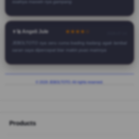
soalnya maxwin nya gampang
Angeli Jule
★★★★☆
2026-07-14
JEBOLTOTO nya seru cuma loading kadang agak lambat
saran saya dipercepat biar makin puas mainnya
© 2026 JEBOLTOTO. All rights reserved.
Buka
Footer Navigation
Products