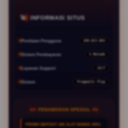
INFORMASI SITUS
Penilaian Pengguna
100.023.003
Sistem Pembayaran
5 Metode
Layanan Support
24/7
Sistem
Pragmatic Play
PENAWARAN SPESIAL
PROMO DEPOSIT 10K SLOT BONUS 100%