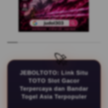
JEBOLTOTO: Link Situ
TOTO Slot Gacor
Terpercaya dan Bandar
Togel Asia Terpopuler