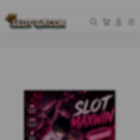
Skip
to
content
Cari
Troli
Login
Navigation
Buka Info Lebih Lanjut