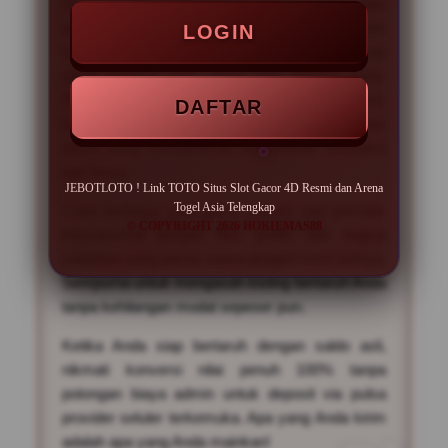
SLOT DEMO hadir sebagai solusi cerdas satu
atap untuk Anda! Kami menyediakan akses gratis
LOGIN
ke ribuan simulator mesin slot online terlengkap
untuk menguji pola, ritme, dan strategi Anda.
Tidak hanya sebagai tempat latihan, platform
DAFTAR
kami juga terintegrasi dengan gerbang taruhan
resmi yang menawarkan kemudahan transaksi
luar biasa.
JEBOTLOTO ! Link TOTO Situs Slot Gacor 4D Resmi dan Arena
Togel Asia Telengkap
Coba berbagai judul game populer dari provider
© COPYRIGHT 2026 HOKIEMAS88
internasional dengan fitur, grafik, dan tingkat
volatilitas yang persis sama dengan versi aslinya.
Sempurna untuk mengasah insting bertaruh Anda
tanpa kehilangan modal sepeser pun.
Ketika Anda siap bertaruh dengan saldo asli,
nikmati konversi nilai penuh 100% tanpa
potongan biaya admin untuk deposit via pulsa
provider seluler terkemuka. Apa yang Anda kirim
adalah apa yang Anda mainkan!