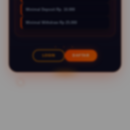
Minimal Deposit Rp. 10.000
Minimal Withdraw Rp 25.000
LOGIN
DAFTAR
Layer Popup Close
JEBOLTOTO: Link Situ
TOTO Slot Gacor Terpercaya
dan Bandar Togel Asia
Terpopuler