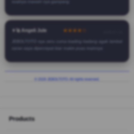
soalnya maxwin nya gampang
Angeli Jule
★★★★☆
2026-07-14
JEBOLTOTO nya seru cuma loading kadang agak lambat
saran saya dipercepat biar makin puas mainnya
© 2026 JEBOLTOTO. All rights reserved.
Buka
Footer Navigation
Products