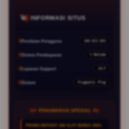
INFORMASI SITUS
Penilaian Pengguna
100.023.003
Sistem Pembayaran
5 Metode
Layanan Support
24/7
Sistem
Pragmatic Play
PENAWARAN SPESIAL
PROMO DEPOSIT 10K SLOT BONUS 100%