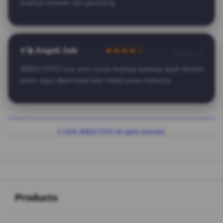
soalnya maxwin nya gampang
Angeli Jule
★★★★☆
2026-07-14
JEBOLTOTO nya seru cuma loading kadang agak lambat
saran saya dipercepat biar makin puas mainnya
© 2026 JEBOLTOTO. All rights reserved.
Buka
Footer Navigation
Products