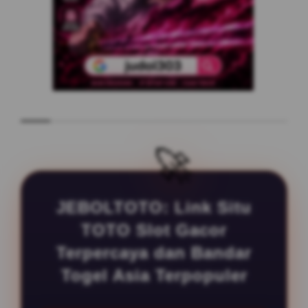
JEBOLTOTO: Link Situ
TOTO Slot Gacor
Terpercaya dan Bandar
Togel Asia Terpopuler