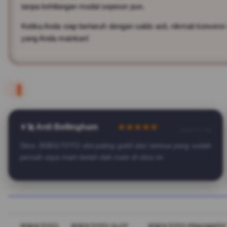
tanpa kehilangan modal sepeser pun.
Ketika Anda siap bertaruh dengan saldo asli, nikmati konvers
yang Anda mainkan!
ULASAN TERBARU KOMUNITAS 
Ardi Bellingham
★★★★★
2026-07-18
Situs JEBOLTOTO slot paling gokil dari semua yang sudah
pernah saya main betah dah main di situs ini
JEBOLTOTO
JEBOLTOTO SLOT
JEBOLTOTO PRAGMATI