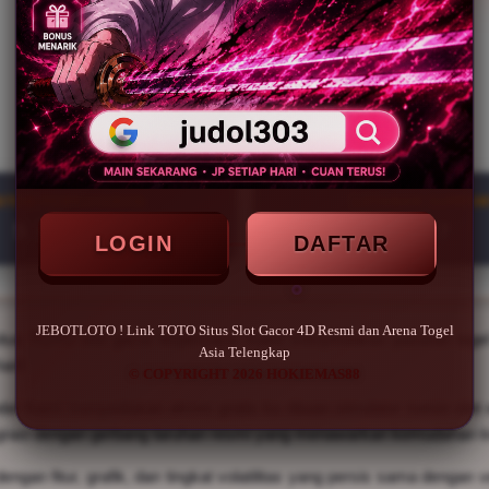
OTO Slot Gacor Terpercay
Terpopuler
ISTEM PEMBAYARAN
LAYANAN SUPPOR
5 Metode
24/7
LOGIN
DAFTAR
JEBOTLOTO ! Link TOTO Situs Slot Gacor 4D Resmi dan Arena Togel
 situs TOTO slot gacor terpercaya. Kami menyediakan pasaran toge
Asia Telengkap
ari!
© COPYRIGHT 2026 HOKIEMAS88
 Kami menyediakan akses gratis ke ribuan simulator mesin slot onl
ntegrasi dengan gerbang taruhan resmi yang menawarkan kemudahan tr
dengan fitur, grafik, dan tingkat volatilitas yang persis sama denga