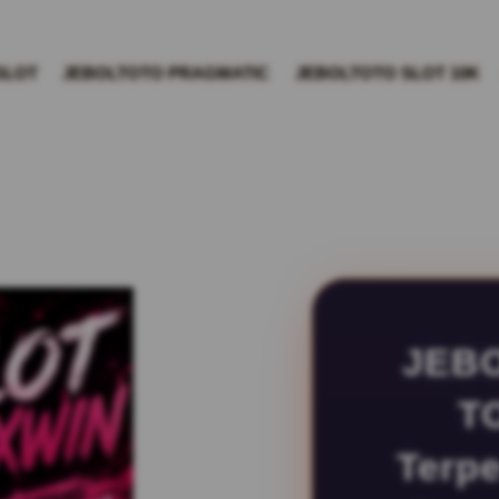
SLOT
JEBOLTOTO PRAGMATIC
JEBOLTOTO SLOT 10K
JEBO
T
Terp