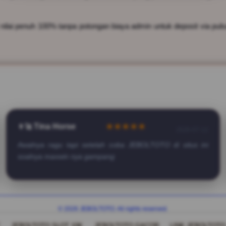
i nilai penuh 100% tanpa potongan biaya admin untuk deposit via pul
JEBOLTOTO
Tina Horse
★★★★★
2026-07-12
Awalnya ragu tapi setelah coba JEBOLTOTO di situs ini
soalnya maxwin nya gampang
© 2026 JEBOLTOTO. All rights reserved.
C
JEBOLTOTO SLOT 10K
JEBOLTOTO GACOR
LINK JEBOLTOTO