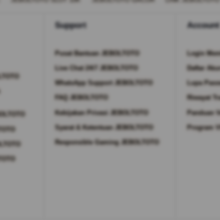
Support
Account
Pusat Bantuan JEBOLTOTO
Login Me
Live Chat 24/7 JEBOLTOTO
Daftar Ak
OLTOTO
WhatsApp Support JEBOLTOTO
Lupa Pas
k
FAQ JEBOLTOTO
Riwayat T
Kebijakan Privasi JEBOLTOTO
Panduan V
BOLTOTO
Syarat & Ketentuan JEBOLTOTO
Program 
LTOTO
Responsible Gaming JEBOLTOTO
OLTOTO
LTOTO