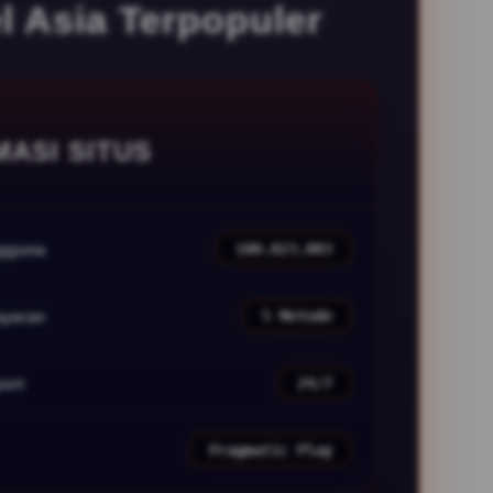
l Asia Terpopuler
MASI SITUS
ngguna
100.023.003
ayaran
5 Metode
ort
24/7
Pragmatic Play