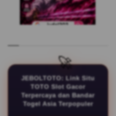
JEBOLTOTO: Link Situ
TOTO Slot Gacor
Terpercaya dan Bandar
Togel Asia Terpopuler