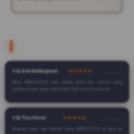
ULASAN TERBARU KOMUNITAS
JEBOLTOTO
Ardi Bellingham
★★★★★
2026-07-18
Situs JEBOLTOTO slot paling gokil dari semua yang
sudah pernah saya main betah dah main di situs ini
Tina Horse
★★★★★
2026-07-12
Awalnya ragu tapi setelah coba JEBOLTOTO di situs ini