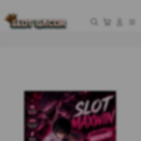
Skip
to
content
Cari
Troli
Login
Navigation
Buka Info Lebih Lanjut