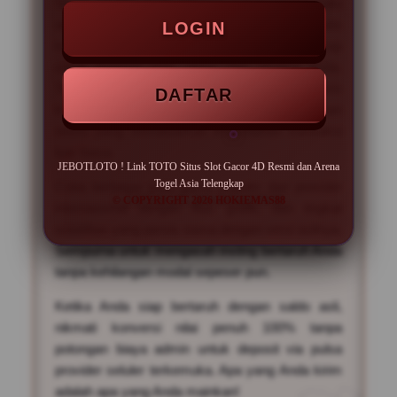
SLOT DEMO hadir sebagai solusi cerdas satu
atap untuk Anda! Kami menyediakan akses gratis
LOGIN
ke ribuan simulator mesin slot online terlengkap
untuk menguji pola, ritme, dan strategi Anda.
Tidak hanya sebagai tempat latihan, platform
DAFTAR
kami juga terintegrasi dengan gerbang taruhan
resmi yang menawarkan kemudahan transaksi
luar biasa.
JEBOTLOTO ! Link TOTO Situs Slot Gacor 4D Resmi dan Arena
Togel Asia Telengkap
Coba berbagai judul game populer dari provider
© COPYRIGHT 2026 HOKIEMAS88
internasional dengan fitur, grafik, dan tingkat
volatilitas yang persis sama dengan versi aslinya.
Sempurna untuk mengasah insting bertaruh Anda
tanpa kehilangan modal sepeser pun.
Ketika Anda siap bertaruh dengan saldo asli,
nikmati konversi nilai penuh 100% tanpa
potongan biaya admin untuk deposit via pulsa
provider seluler terkemuka. Apa yang Anda kirim
adalah apa yang Anda mainkan!