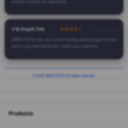
soalnya maxwin nya gampang
Angeli Jule
★★★★☆
2026-07-14
JEBOLTOTO nya seru cuma loading kadang agak lambat
saran saya dipercepat biar makin puas mainnya
© 2026 JEBOLTOTO. All rights reserved.
Buka
Footer Navigation
Products