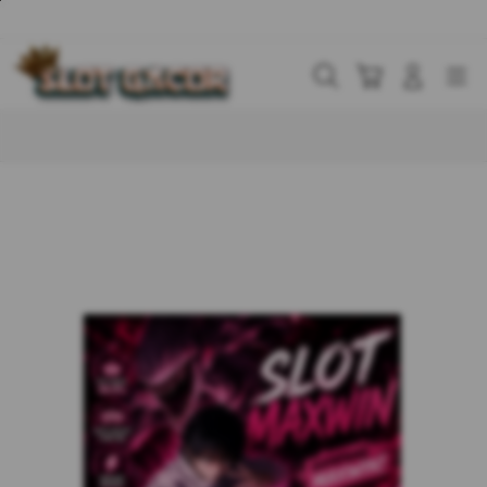
Skip
to
content
Cari
Troli
Login
Navigation
Buka Info Lebih Lanjut