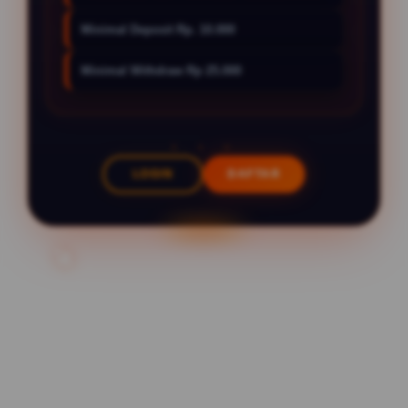
Minimal Deposit Rp. 10.000
Minimal Withdraw Rp 25.000
LOGIN
DAFTAR
Layer Popup Close
JEBOLTOTO: Link Situ
TOTO Slot Gacor Terpercaya
dan Bandar Togel Asia
Terpopuler