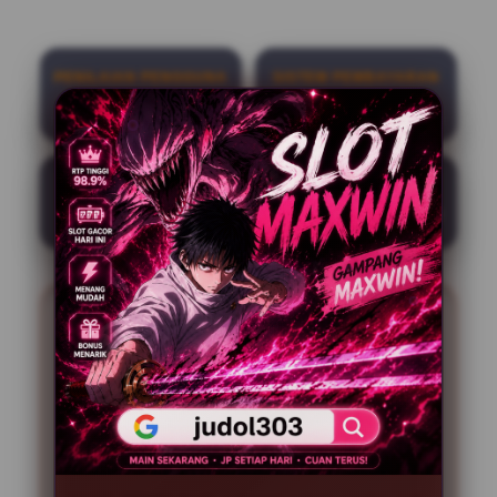
PENILAIAN PENGGUNA
SISTEM PEMBAYARAN
120.123.003
5 Metode
LAYANAN SUPPORT
SISTEM
24/7
Pragmatic Play
JEBOLTOTO
adalah bandar togel Asia terpopuler
dan link situs TOTO slot gacor terpercaya. Kami
menyediakan pasaran togel resmi terlengkap,
game slot online gampang menang, serta
transaksi aman dengan layanan online 24 jam
nonstop setiap hari!