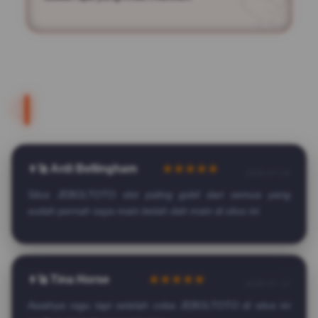
ULASAN TERBARU KOMUNITAS
JEBOLTOTO
Ardi Bellingham
★★★★★
2026-07-18
Situs JEBOLTOTO slot paling gokil dari semua yang
sudah pernah saya main betah dah main di situs ini
Tina Horse
★★★★★
2026-07-12
Awalnya ragu tapi setelah coba JEBOLTOTO di situs ini