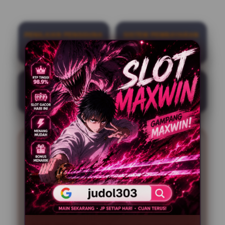
PENILAIAN PENGGUNA
SISTEM PEMBAYARAN
120.123.003
5 Metode
LAYANAN SUPPORT
SISTEM
24/7
Pragmatic Play
JEBOLTOTO
adalah bandar togel Asia terpopuler
dan link situs TOTO slot gacor terpercaya. Kami
menyediakan pasaran togel resmi terlengkap,
game slot online gampang menang, serta
transaksi aman dengan layanan online 24 jam
nonstop setiap hari!