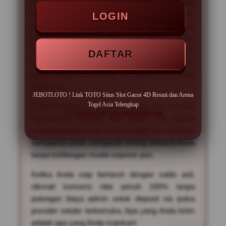
SLOT DEMO hadir sebagai solusi cerdas satu
atap untuk Anda! Kami menyediakan akses gratis
LOGIN
ke ribuan simulator mesin slot online terlengkap
untuk menguji pola, ritme, dan strategi Anda.
Tidak hanya sebagai tempat latihan, platform
DAFTAR
kami juga terintegrasi dengan gerbang taruhan
resmi yang menawarkan kemudahan transaksi
luar biasa.
JEBOTLOTO ! Link TOTO Situs Slot Gacor 4D Resmi dan Arena
Togel Asia Telengkap
Coba berbagai judul game populer dari provider
© COPYRIGHT 2026 HOKIEMAS88
internasional dengan fitur, grafik, dan tingkat
volatilitas yang persis sama dengan versi aslinya.
Sempurna untuk mengasah insting bertaruh Anda
tanpa kehilangan modal sepeser pun.
Ketika Anda siap bertaruh dengan saldo asli,
nikmati konversi nilai penuh 100% tanpa
potongan biaya admin untuk deposit via pulsa
provider seluler terkemuka. Apa yang Anda kirim
adalah apa yang Anda mainkan!